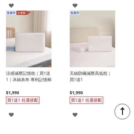
登
登
入
入
涼感減壓記憶枕｜買1送
天絲防蟎減壓高低枕｜
1｜冰絲表布 專利記憶棉
買1送1
$1,990
$1,990
買1送1 任選搭配
買1送1 任選搭配
↑
登
登
入
入