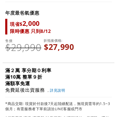
年度最爸氣優惠
2,000
現省$
限時優惠 只到8/12
折抵後價格
售價
$29,990
$27,990
滿２萬 享分期０利率
滿10萬 整單９折
滿額享免運
免費延後出貨服務
，
詳見說明
*商品交期: 現貨於付款後7天起陸續配送，無現貨需等約1.5~3
個月；有需服務者下單前請洽LINE客服或門市