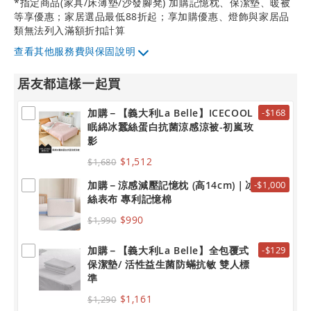
*指定商品(家具/床薄墊/沙發腳凳) 加購記憶枕、保潔墊、暖被
等享優惠；家居選品最低88折起；享加購優惠、燈飾與家居品
類無法列入滿額折扣計算
其他服務費與保固說明
居友都這樣一起買
加購－【義大利La Belle】ICECOOL
-$168
眠綿冰蠶絲蛋白抗菌涼感涼被-初嵐玫
影
$1,512
$1,680
加購－涼感減壓記憶枕 (高14cm)｜冰
-$1,000
絲表布 專利記憶棉
$990
$1,990
加購－【義大利La Belle】全包覆式
-$129
保潔墊/ 活性益生菌防蟎抗敏 雙人標
準
$1,161
$1,290