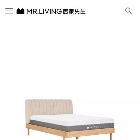
切換導航
搜
尋
跳
到
內
容
首頁
Rund 布雙人床架/雙人標準 (5x6.2)
跳
到
圖
片
庫
結
尾