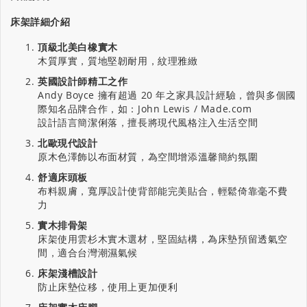
床架詳細介紹
頂級北美白橡實木
木質厚實，質地堅韌耐用，紋理雅緻
英國設計師精工之作
Andy Boyce 擁有超過 20 年之家具設計經驗，曾與多個國
際知名品牌合作，如：John Lewis / Made.com
設計語言簡潔俐落，擅長將現代風格注入生活空間
北歐現代設計
原木色澤飾以布面材質，為空間增添溫馨簡約氛圍
舒適床頭板
布料親膚，寬厚設計使背部能完美貼合，輕鬆倚靠毫不費
力
實木排骨架
床架使用雲杉木實木選材，堅固結構，為床墊預留透氣空
間，適合台灣潮濕氣候
床架淺槽設計
防止床墊位移，使用上更加便利