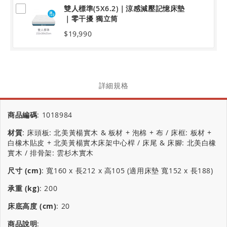
雙人標準(5X6.2)｜涼感減壓記憶床墊
｜零干擾 獨立筒
$19,990
詳細規格
商品編碼
:
1018984
材質
:
床頭板: 北美黃楊實木 & 板材 + 泡棉 + 布 / 床框: 板材 +
白橡木貼皮 + 北美黃楊實木床架中心桿 / 床尾 & 床腳: 北美白橡
實木 / 排骨架: 雲杉木實木
尺寸 (cm)
:
寬160 x 長212 x 高105 (適用床墊 寬152 x 長188)
承重 (kg)
:
200
床底高度 (cm)
:
20
商品說明
: