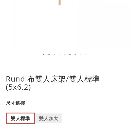
跳
轉
到
Rund 布雙人床架/雙人標準
圖
(5x6.2)
像
庫
的
尺寸選擇
開
頭
雙人標準
雙人加大