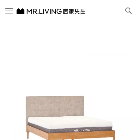
切換導航
搜
尋
跳
到
內
容
首頁
Hans 布雙人床架/雙人標準 (5x6.2)
跳
到
圖
片
庫
結
尾