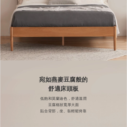
宛如燕麥豆腐般的
舒適床頭板
低飽和莫蘭迪色，舒適溫潤
豆腐格狀寬厚大面
貼合背部，坐、臥輕鬆倚靠