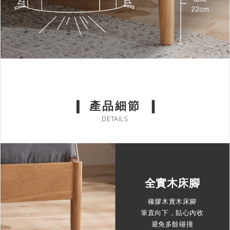
產品細節
DETAILS
全實木床腳
橡膠木實木床腳
筆直向下，貼心內收
避免多餘碰撞