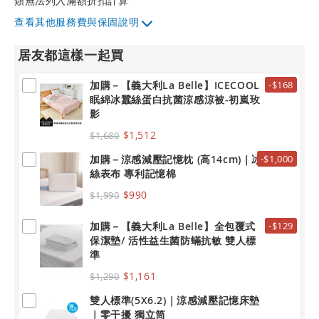
類無法列入滿額折扣計算
其他服務費與保固說明
居友都這樣一起買
加購－【義大利La Belle】ICECOOL
-$168
眠綿冰蠶絲蛋白抗菌涼感涼被-初嵐玫
影
$1,512
$1,680
加購－涼感減壓記憶枕 (高14cm)｜冰
-$1,000
絲表布 專利記憶棉
$990
$1,990
加購－【義大利La Belle】全包覆式
-$129
保潔墊/ 活性益生菌防蟎抗敏 雙人標
準
$1,161
$1,290
雙人標準(5X6.2)｜涼感減壓記憶床墊
｜零干擾 獨立筒