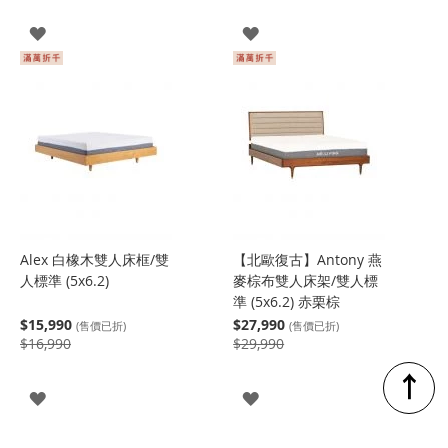
登
登
入
入
Alex 白橡木雙人床框/雙
【北歐復古】Antony 燕
人標準 (5x6.2)
麥棕布雙人床架/雙人標
準 (5x6.2) 赤栗棕
$15,990
$27,990
(售價已折)
(售價已折)
$16,990
$29,990
↑
登
登
入
入