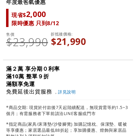
年度最爸氣優惠
2,000
現省$
限時優惠 只到8/12
折抵後價格
售價
$23,990
$21,990
滿２萬 享分期０利率
滿10萬 整單９折
滿額享免運
免費延後出貨服務
，
詳見說明
*商品交期: 現貨於付款後7天起陸續配送，無現貨需等約1.5~3
個月；有需服務者下單前請洽LINE客服或門市
*指定商品(家具/床薄墊/沙發腳凳) 加購記憶枕、保潔墊、暖被
等享優惠；家居選品最低88折起；享加購優惠、燈飾與家居品