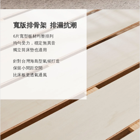
寬版排骨架 排濕抗潮
6片寬型板材均整排列
均勻受力，穩定無異音
獨立筒床墊也適用
針對台灣海島型氣候打造
保留小間距空間
比床板更透氣通風