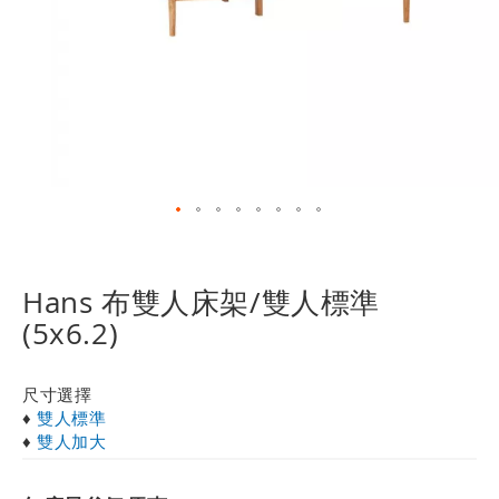
跳
轉
到
Hans 布雙人床架/雙人標準
圖
(5x6.2)
像
庫
的
尺寸選擇
開
♦
雙人標準
頭
♦
雙人加大