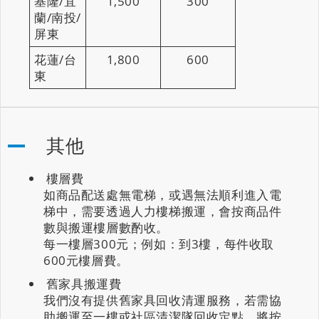
基隆/宜
1,500
300
蘭/南投/
屏東
花蓮/台
1,800
600
東
其他
樓層費
如商品配送處無電梯，或遇無法順利進入電
梯中，需要透過人力樓梯搬運，會按商品件
數與搬運樓層數酌收。
每一樓層300元；例如：到3樓，每件收取
600元樓層費。
舊家具搬運費
我們沒有提供舊家具回收清運服務，若需協
助搬運至一樓或社區清潔隊回收定點，將按