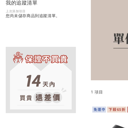
我的追蹤清單
上次添加項目
您尚未儲存商品到追蹤清單。
1
項目