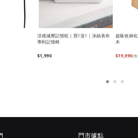
涼感減壓記憶枕｜買1送1｜冰絲表布
超級收納化妝
專利記憶棉
木
$1,990
$19,990
(
們
門市據點