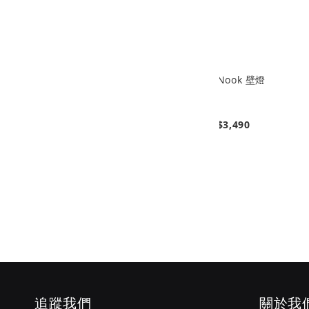
1｜防壓
Ele 科技貓抓布落地電動沙發 象牙白
Nook 壁燈
2.5人 180cm
$39,990
$43,990
$3,490
(售價已折)
追蹤我們
關於我