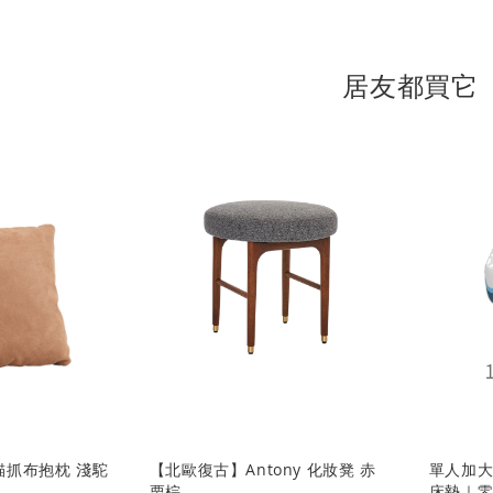
居友都買它
防貓抓布抱枕 淺駝
【北歐復古】Antony 化妝凳 赤
單人加大
栗棕
床墊｜零