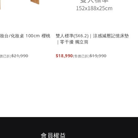
台/化妝桌 100cm 櫻桃
雙人標準(5X6.2)｜涼感減壓記憶床墊
A
｜零干擾 獨立筒
1
$21,990
$18,990
$19,990
$
售價已折)
(售價已折)
會員權益