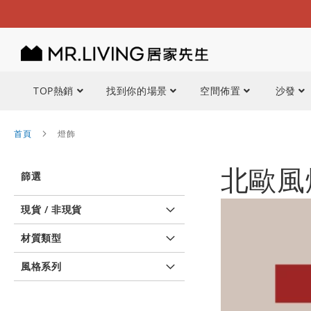
TOP熱銷
找到你的場景
空間佈置
沙發
首頁
燈飾
北歐風
篩選
現貨 / 非現貨
材質類型
風格系列