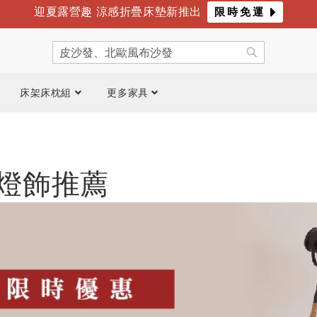
迎夏露營趣 涼感折疊床墊新推出
限時免運
年度最爸氣優惠 限時滿萬折千
倒數
4
天
09
時
42
分
搜
尋
搜
尋
床架床枕組
更多家具
燈飾推薦