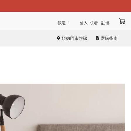
我
跳
歡迎！
登入
註冊
到
內
預約門市體驗
選購指南
容