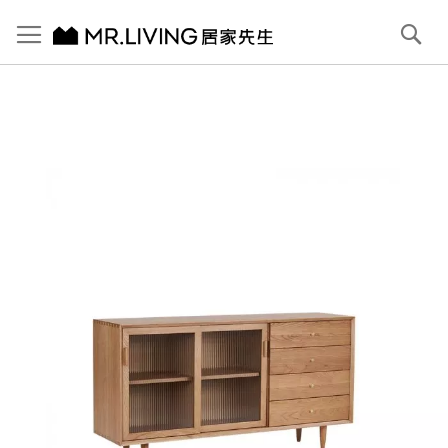
切換導航
搜
尋
跳
到
內
容
首頁
超級收納餐邊櫃 下櫃 150cm
跳
到
圖
片
庫
結
尾