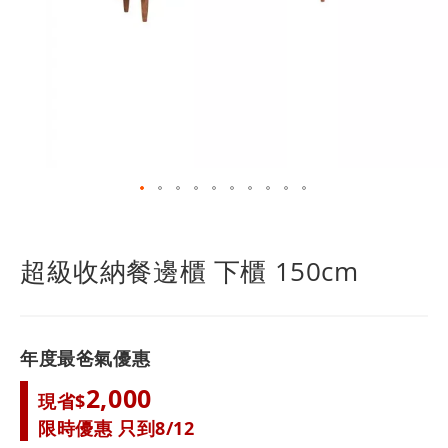
跳
轉
到
超級收納餐邊櫃 下櫃 150cm
圖
像
庫
的
年度最爸氣優惠
開
頭
2,000
現省$
限時優惠 只到8/12