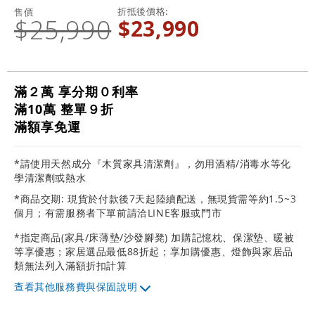
折抵後價格
售價
$25,990
$23,990
滿２萬 享分期０利率
滿10萬 整單９折
滿額享免運
*請使用天然成分『木質家具清潔劑』，勿用酒精/消毒水等化
學清潔劑或熱水
*商品交期: 現貨於付款後7天起陸續配送，無現貨需等約1.5~3
個月；有需服務者下單前請洽LINE客服或門市
*指定商品(家具/床薄墊/沙發腳凳) 加購記憶枕、保潔墊、暖被
等享優惠；家居選品最低88折起；享加購優惠、燈飾與家居品
類無法列入滿額折扣計算
其他服務費與保固說明