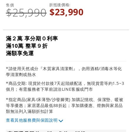
折抵後價格
售價
$25,990
$23,990
滿２萬 享分期０利率
滿10萬 整單９折
滿額享免運
*請使用天然成分『木質家具清潔劑』，勿用酒精/消毒水等化
學清潔劑或熱水
*商品交期: 現貨於付款後7天起陸續配送，無現貨需等約1.5~3
個月；有需服務者下單前請洽LINE客服或門市
*指定商品(家具/床薄墊/沙發腳凳) 加購記憶枕、保潔墊、暖被
等享優惠；家居選品最低88折起；享加購優惠、燈飾與家居品
類無法列入滿額折扣計算
其他服務費與保固說明