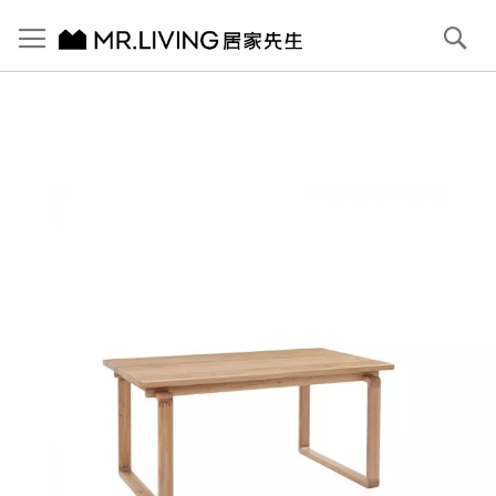
切換導航
搜
尋
跳
到
內
容
首頁
Oslo 實木餐桌 160cm
跳
到
圖
片
庫
結
尾