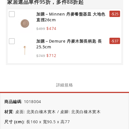
家居選品單件95折，多件88折起
加購－Minnen 丹麥餐盤器皿 大地色
-$25
直徑26cm
$474
$499
加購－Demure 丹麥木製長柄匙 長
-$37
25.5cm
$712
$749
詳細規格
商品編碼
:
1018004
材質
:
桌面: 北美白橡木實木 / 桌腳: 北美白橡木實木
尺寸 (cm)
:
長160 x 寬90.5 x 高77