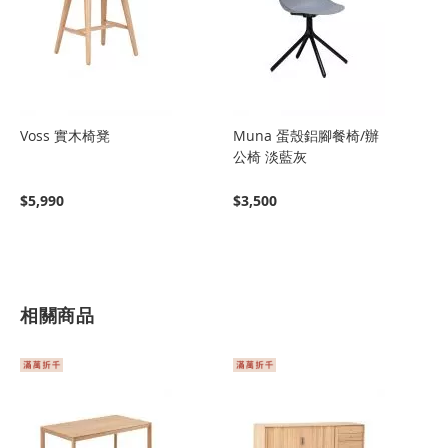
Voss 實木椅凳
Muna 蛋殼鋁腳餐椅/辦
公椅 淡藍灰
$5,990
$3,500
相關商品