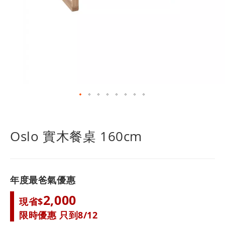
跳
轉
到
Oslo 實木餐桌 160cm
圖
像
庫
的
年度最爸氣優惠
開
頭
2,000
現省$
限時優惠 只到8/12