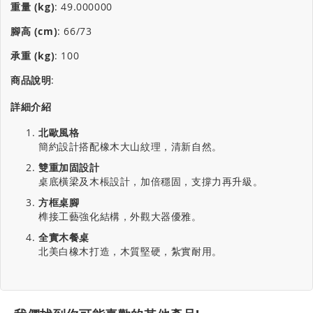
重量 (kg)
:
49.000000
腳高 (cm)
:
66/73
承重 (kg)
:
100
商品說明
:
詳細介紹
北歐風格
簡約設計搭配橡木大山紋理，清新自然。
雙重加固設計
桌底橫梁及木棖設計，加倍穩固，支撐力再升級。
方框桌腳
榫接工藝強化結構，外觀大器優雅。
全實木餐桌
北美白橡木打造，木質堅硬，紮實耐用。