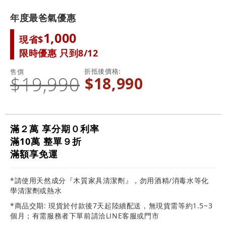
年度最爸氣優惠
1,000
現省$
限時優惠 只到8/12
折抵後價格
售價
$19,990
$18,990
滿２萬 享分期０利率
滿10萬 整單９折
滿額享免運
*請使用天然成分『木質家具清潔劑』，勿用酒精/消毒水等化
學清潔劑或熱水
*商品交期: 現貨於付款後7天起陸續配送，無現貨需等約1.5~3
個月；有需服務者下單前請洽LINE客服或門市