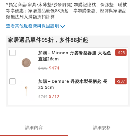
*指定商品(家具/床薄墊/沙發腳凳) 加購記憶枕、保潔墊、暖被
等享優惠；家居選品最低88折起；享加購優惠、燈飾與家居品
類無法列入滿額折扣計算
其他服務費與保固說明
家居選品單件95折，多件88折起
加購－Minnen 丹麥餐盤器皿 大地色
-$25
直徑26cm
$474
$499
加購－Demure 丹麥木製長柄匙 長
-$37
25.5cm
$712
$749
詳細內容
詳細規格