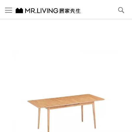
切換導航
搜
尋
跳
到
內
容
首頁
Emma 小坪數延伸餐桌 140/180cm 原木色
跳
到
圖
片
庫
結
尾