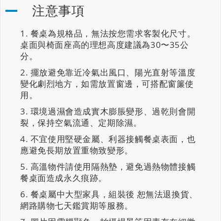
注意事項
餐桌為規格品，無法按您需求客製化尺寸。
桌面與椅面座高的理想高度建議為30〜35公
分。
擺放避免靠近冷氣出風口、陽光直射等溫度
變化劇烈地方，如需放置窗邊，可搭配窗簾使
用。
環境過濕會造成實木膨脹變形、過乾則會開
裂，保持空氣流通、定期除濕。
不宜使用堅硬金屬、利器接觸餐桌表面，也
應避免長期放置重物致變形。
高溫物件請使用隔熱墊，避免過熱物體接觸
餐桌面造成永久痕跡。
餐桌屬中大型家具，組裝後 恕無法退換貨、
網路購物七天鑑賞期等服務。