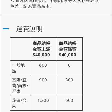
圖片因電腦顯色、拍攝場景等因素存在細微
色差，請以實品為主。
運費說明
商品結帳
商品結帳
金額未滿
金額滿額
$40,000
$40,000
一般地
600
0
區
基隆/宜
900
300
蘭/南投/
屏東
花蓮/台
1,200
600
東