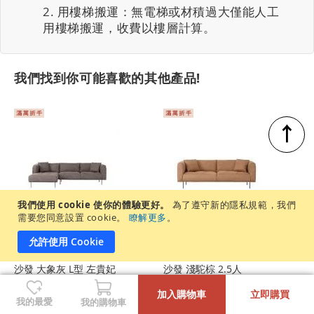
用樓梯搬運：無電梯或材積過大僅能人工
用樓梯搬運，收費以樓層計算。
我們找到你可能喜歡的其他產品!
↑
我們使用 cookie 使你的體驗更好。
為了遵守新的隱私規範，我們
需要您同意設置 cookie。
瞭解更多
。
允許使用 Cookie
Bruce 防潑水 防貓抓布
Bruce 防潑水 防貓抓布
沙發 大象灰 L型 左貴妃
沙發 淺駝棕 2.5人
-
+
181cm
加入購物車
立即購買
$36,990
$23,990
(售價已折)
(售價已折)
我的最愛
我的購物車
$39,990
$25,990