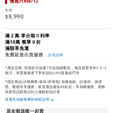
優惠只到8/12
售價
$8,990
滿２萬 享分期０利率
滿10萬 整單９折
滿額享免運
免費延後出貨服務
，
詳見說明
*商品交期: 現貨於付款後7天起陸續配送，無現貨需等約1.5~3
個月；有需服務者下單前請洽LINE客服或門市
*指定商品(沙發腳凳/家具/床薄墊) 加購抱枕、記憶枕、保潔
墊、暖被等享優惠；家居選品最低88折起；享加購優惠、燈飾
與家居品類無法列入滿額折扣計算
其他服務費與保固說明
居友都這樣一起買