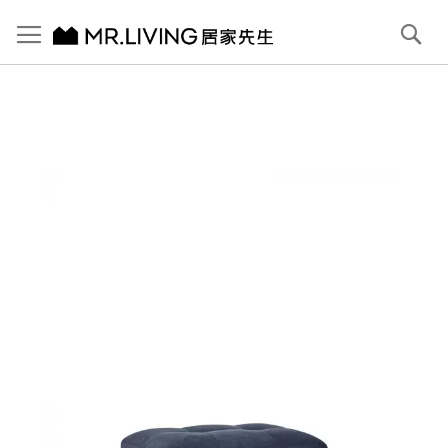
切換導航
搜
尋
跳
到
內
容
首頁
Bruce 防潑水 防貓抓布腳凳 深海藍
跳
到
圖
片
庫
結
尾