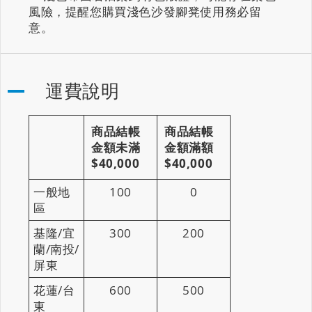
風險，提醒您購買淺色沙發腳凳使用務必留
意。
運費說明
商品結帳
商品結帳
金額未滿
金額滿額
$40,000
$40,000
一般地
100
0
區
基隆/宜
300
200
蘭/南投/
屏東
花蓮/台
600
500
東