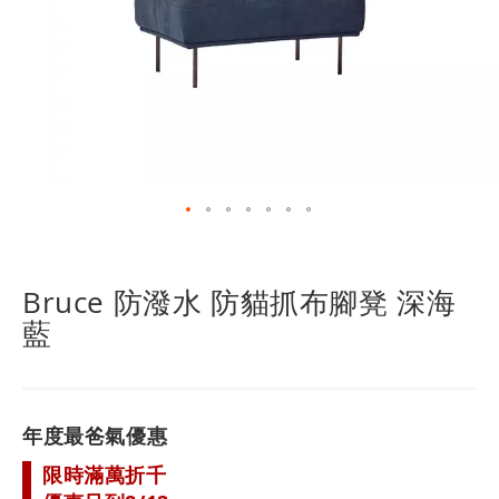
跳
轉
到
Bruce 防潑水 防貓抓布腳凳 深海
圖
藍
像
庫
的
開
頭
年度最爸氣優惠
限時滿萬折千