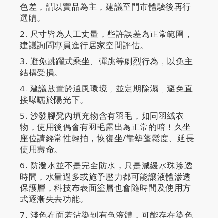
色差，請以實品為主，建議至門市體驗後再行
選購。
尺寸皆為人工丈量，些許誤差為正常範圍，
建議詢問專員進行居家空間評估。
避免跳躍式乘坐、彈跳等劇烈行為，以免主
結構受損。
建議放置於通風環境，並定期除濕，避免直
接曝曬於陽光下。
沙發腳凳內填充物含有羽毛，如同羽絨衣
物，使用後偶會有羽毛露出為正常的唷！久坐
座位請經常性輕拍，恢復坐/靠墊蓬鬆度、延長
使用壽命。
防潑水並不是完全防水，只是減緩水珠滲透
時間，水量過多或施予壓力都可能讓液體滲透
保護層，科技布表面塗層也會隨時間及使用方
式逐漸失去功能。
淺色布面若沾染到有色液體，可能存在染色