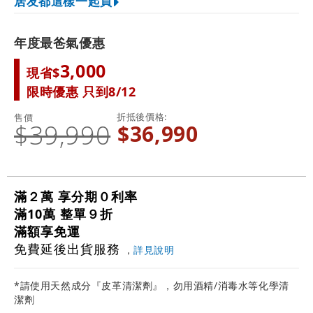
居友都這樣一起買
年度最爸氣優惠
3,000
現省$
限時優惠 只到8/12
折抵後價格
售價
$39,990
$36,990
滿２萬 享分期０利率
滿10萬 整單９折
滿額享免運
免費延後出貨服務
，
詳見說明
*請使用天然成分『皮革清潔劑』，勿用酒精/消毒水等化學清
潔劑