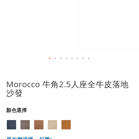
跳
轉
到
Morocco 牛角2.5人座全牛皮落地
圖
沙發
像
庫
的
顏色選擇
開
頭