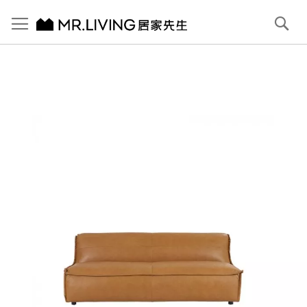
切換導航
搜
尋
跳
到
內
容
首頁
Morocco 牛角2.5人座全牛皮落地沙發
跳
到
圖
片
庫
結
尾