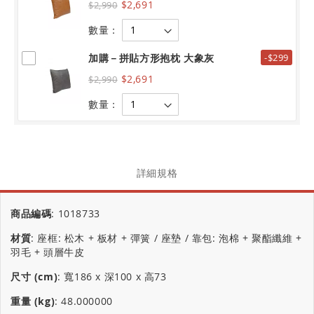
$2,691
$2,990
數量：
加購－拼貼方形抱枕 大象灰
-$299
$2,691
$2,990
數量：
詳細規格
商品編碼
:
1018733
材質
:
座框: 松木 + 板材 + 彈簧 / 座墊 / 靠包: 泡棉 + 聚酯纖維 +
羽毛 + 頭層牛皮
尺寸 (cm)
:
寬186 x 深100 x 高73
重量 (kg)
:
48.000000