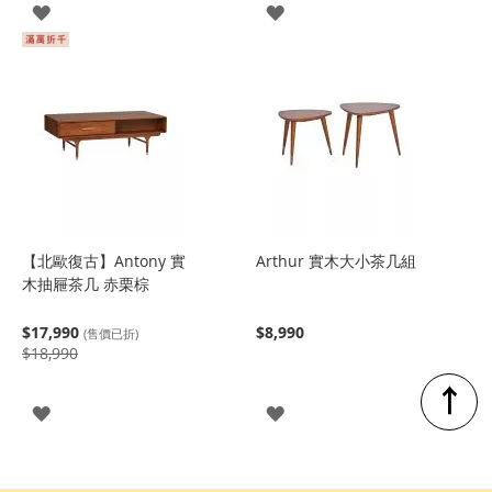
登
登
入
入
【北歐復古】Antony 實
Arthur 實木大小茶几組
木抽屜茶几 赤栗棕
$17,990
$8,990
(售價已折)
$18,990
↑
登
登
入
入