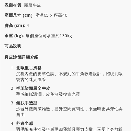
表面材質
:
頭層牛皮
座面尺寸 (cm)
:
座深65 x 座高40
腳高 (cm)
:
4
承重 (kg)
:
每個座位可承重約130kg
商品說明
:
真皮沙發詳細介紹
北歐復古風格
沉穩內斂的皮革色調、不規則的牛角收邊設計，體現北歐
復古的迷人風采
半苯染頭層全牛皮
手感細膩溫潤，皮革散發復古光澤
無扶手造型
沙發外觀簡潔雅緻，提升空間寬闊性，乘坐時更具彈性與
自由
舒適坐感
羽毛填充使沙發坐感更加蓬鬆具彈力支撐，享受全身放鬆