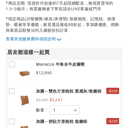
*商品交期: 現貨於付款後約7天起陸續配送，無現貨需等約
1.5~3個月；有需服務者下單前請洽LINE客服或門市
*指定商品(沙發腳凳/家具/床薄墊) 加購抱枕、記憶枕、保潔
墊、暖被等享優惠；家居選品最低88折起；享加購優惠、燈飾
與家居品類無法列入滿額折扣計算
其他服務費與保固說明
居友都這樣一起買
Morocco 牛角全牛皮腳凳
$12,990
加購－雙色方形抱枕 質感灰/焦糖棕
-$249
$2,241
$2,490
數量：
加購－拼貼方形抱枕 焦糖棕
-$299