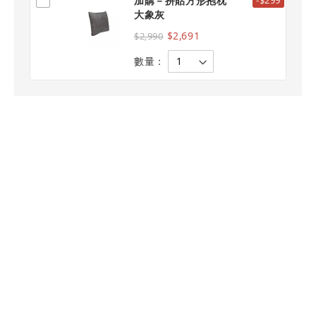
加購－拼貼方形抱枕
-$299
大象灰
$2,691
$2,990
數量：