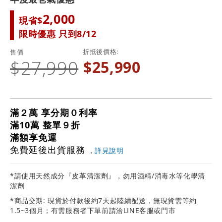
2,000
現省$
限時優惠 只到8/12
折抵後價格
售價
$27,990
$25,990
滿２萬 享分期０利率
滿10萬 整單９折
滿額享免運
免費延後出貨服務
，
詳見說明
*請使用天然成分『皮革清潔劑』，勿用酒精/消毒水等化學清
潔劑
*商品交期: 現貨於付款後約7天起陸續配送，無現貨需等約
1.5~3個月；有需服務者下單前請洽LINE客服或門市