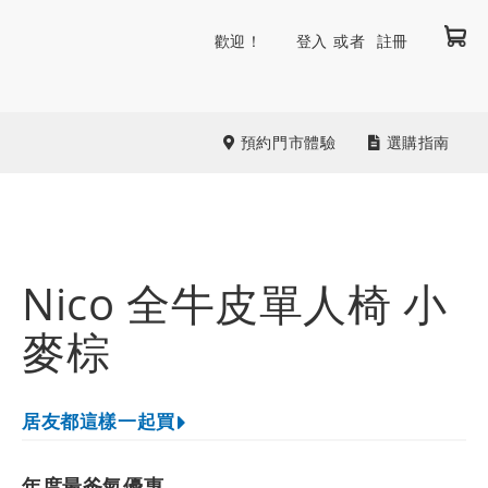
我
跳
歡迎！
登入
註冊
到
內
容
預約門市體驗
選購指南
Nico 全牛皮單人椅 小
麥棕
居友都這樣一起買
年度最爸氣優惠