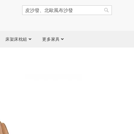
搜
尋
搜
尋
床架床枕組
更多家具
跳
到
圖
片
庫
結
尾