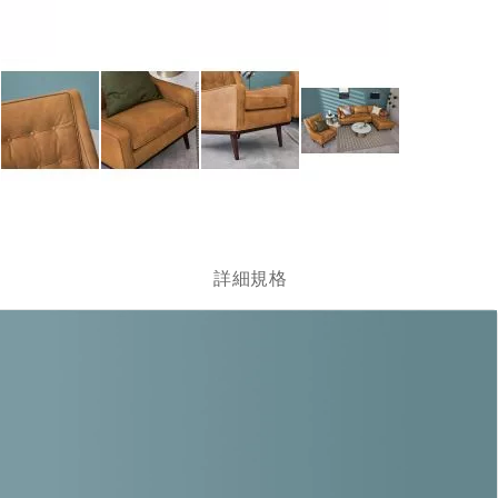
跳
轉
到
圖
詳細規格
像
庫
的
開
頭