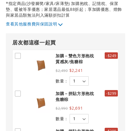
*指定商品(沙發腳凳/家具/床薄墊) 加購抱枕、記憶枕、保潔
墊、暖被等享優惠；家居選品最低88折起；享加購優惠、燈飾
與家居品類無法列入滿額折扣計算
其他服務費與保固說明
居友都這樣一起買
加購－雙色方形抱枕
-$249
質感灰/焦糖棕
$2,241
$2,490
數量：
加購－拼貼方形抱枕
-$299
焦糖棕
$2,691
$2,990
數量：