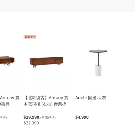
ntony 實
【北歐復古】Antony 實
Adele 圓邊几 灰
赤栗棕
木電視櫃 (右抽) 赤栗棕
$29,990
$4,990
已折)
(售價已折)
$32,990