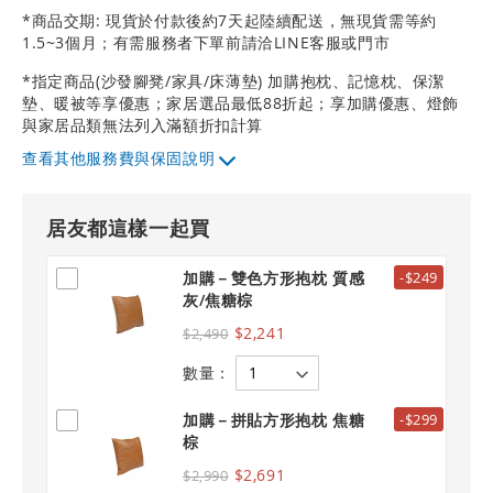
*商品交期: 現貨於付款後約7天起陸續配送，無現貨需等約
1.5~3個月；有需服務者下單前請洽LINE客服或門市
*指定商品(沙發腳凳/家具/床薄墊) 加購抱枕、記憶枕、保潔
墊、暖被等享優惠；家居選品最低88折起；享加購優惠、燈飾
與家居品類無法列入滿額折扣計算
其他服務費與保固說明
居友都這樣一起買
加購－雙色方形抱枕 質感
-$249
灰/焦糖棕
$2,241
$2,490
數量：
加購－拼貼方形抱枕 焦糖
-$299
棕
$2,691
$2,990