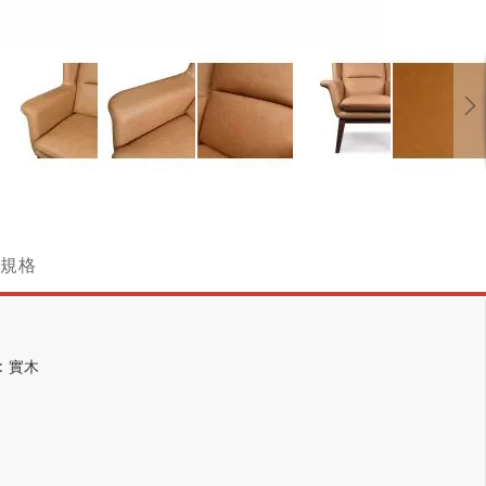
跳
轉
到
圖
規格
像
庫
的
開
頭
: 實木