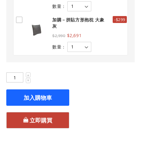
數量：
加購－拼貼方形抱枕 大象
-$299
灰
$2,691
$2,990
數量：
▲
▼
加入購物車
立即購買