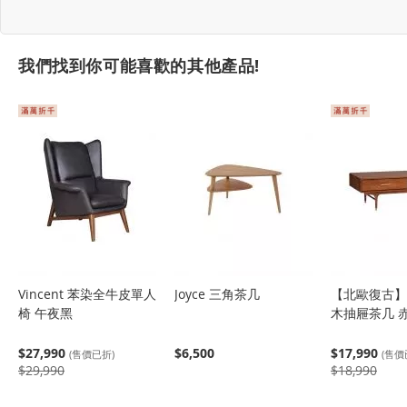
我們找到你可能喜歡的其他產品!
Vincent 苯染全牛皮單人
Joyce 三角茶几
【北歐復古】A
椅 午夜黑
木抽屜茶几 
$27,990
$6,500
$17,990
(售價已折)
(售價
$29,990
$18,990