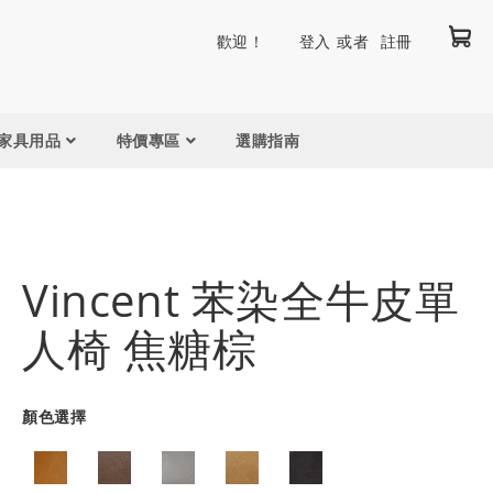
我
跳
歡迎！
登入
註冊
到
內
容
家具用品
特價專區
選購指南
Vincent 苯染全牛皮單
人椅 焦糖棕
顏色選擇