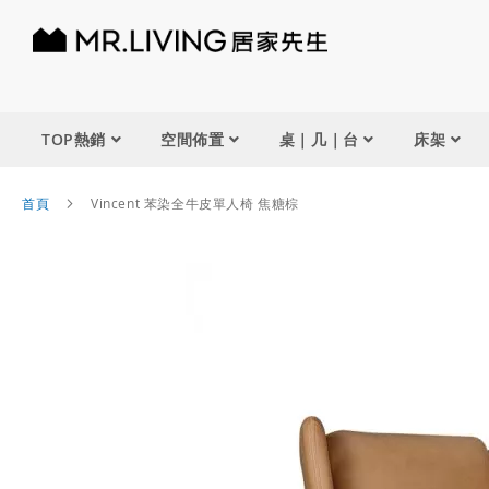
TOP熱銷
空間佈置
桌｜几｜台
床架
首頁
Vincent 苯染全牛皮單人椅 焦糖棕