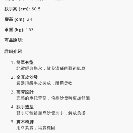
扶手高 (cm)
:
60.5
腳高 (cm)
:
24
承重 (kg)
:
163
商品說明
:
詳細介紹
簡單有型
北歐經典雋永，散發濃郁的藝術氣息
全真皮沙發
嚴選頂級牛皮製成，耐用柔軟
高背設計
完整的承托背部，倚靠沙發時更加舒適
扶手造型
雙手可輕鬆擺靠沙發扶手，解放負擔
實木椅腳
用料紮實，結實穩固