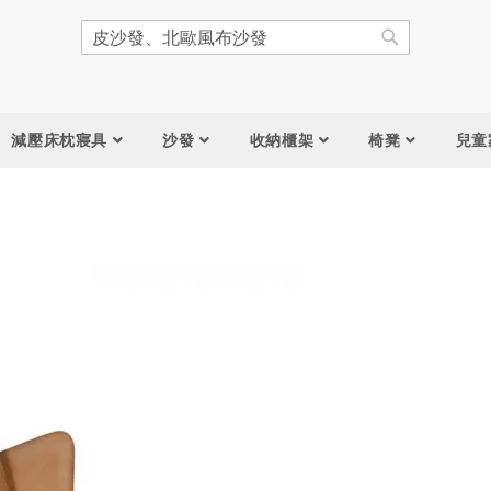
搜
尋
搜
尋
減壓床枕寢具
沙發
收納櫃架
椅凳
兒童
跳
到
圖
片
庫
結
尾