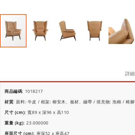
詳細
商品編碼
:
1018217
材質
:
面料: 牛皮 / 框架: 柳安木、板材、繃帶 / 填充物: 泡棉 / 椅腳
尺寸 (cm)
:
寬89 x 深96 x 高110
重量 (kg)
:
23.000000
座面尺寸 (cm)
:
座深52 x 座高47