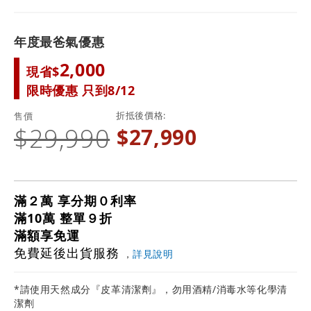
年度最爸氣優惠
2,000
現省$
限時優惠 只到8/12
折抵後價格
售價
$29,990
$27,990
滿２萬 享分期０利率
滿10萬 整單９折
滿額享免運
免費延後出貨服務
，
詳見說明
*請使用天然成分『皮革清潔劑』，勿用酒精/消毒水等化學清
潔劑