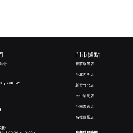
入
入
們
門市據點
G 理念
新莊旗艦店
台北內湖店
ving.com.tw
新竹竹北店
台中黎明店
台南崇善店
高雄巨蛋店
客服:
參觀體驗時間
 09:30 ~ 12:00 /