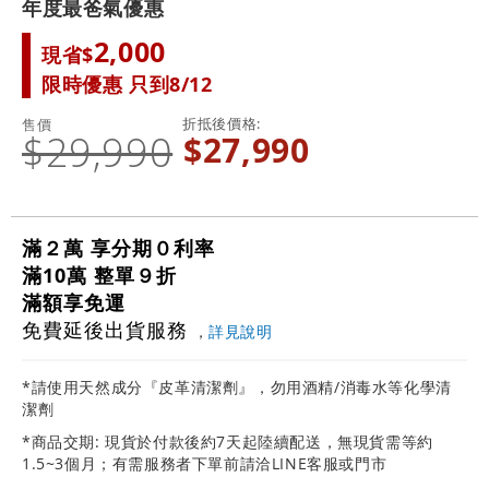
年度最爸氣優惠
2,000
現省$
限時優惠 只到8/12
折抵後價格
售價
$29,990
$27,990
滿２萬 享分期０利率
滿10萬 整單９折
滿額享免運
免費延後出貨服務
，
詳見說明
*請使用天然成分『皮革清潔劑』，勿用酒精/消毒水等化學清
潔劑
*商品交期: 現貨於付款後約7天起陸續配送，無現貨需等約
1.5~3個月；有需服務者下單前請洽LINE客服或門市