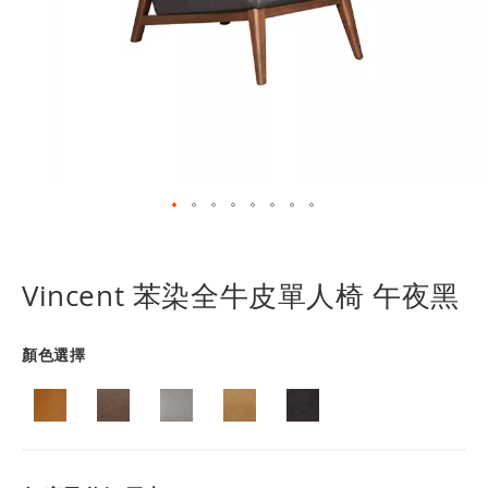
跳
轉
到
Vincent 苯染全牛皮單人椅 午夜黑
圖
像
庫
顏色選擇
的
開
頭