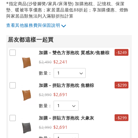
*指定商品(沙發腳凳/家具/床薄墊) 加購抱枕、記憶枕、保潔
墊、暖被等享優惠；家居選品最低88折起；享加購優惠、燈飾
與家居品類無法列入滿額折扣計算
其他服務費與保固說明
居友都這樣一起買
加購－雙色方形抱枕 質感灰/焦糖棕
-$249
$2,241
$2,490
數量：
加購－拼貼方形抱枕 焦糖棕
-$299
$2,691
$2,990
數量：
加購－拼貼方形抱枕 大象灰
-$299
$2,691
$2,990