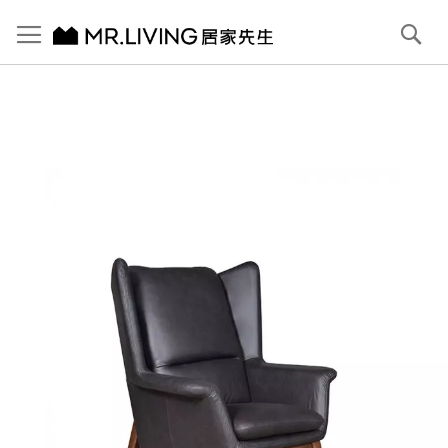
切換導航
搜
尋
跳
到
內
容
首頁
Vincent 苯染全牛皮單人椅 午夜黑
跳
到
圖
片
庫
結
尾