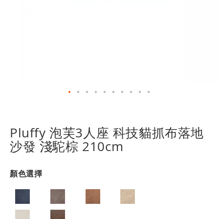
跳
轉
到
Pluffy 泡芙3人座 科技貓抓布落地
圖
沙發 淺駝棕 210cm
像
庫
的
顏色選擇
開
頭