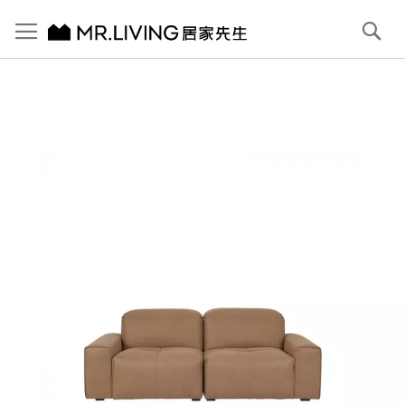
切換導航
搜
尋
跳
到
內
容
首頁
Pluffy 泡芙3人座 科技貓抓布落地沙發 淺駝棕 210cm
跳
到
圖
片
庫
結
尾