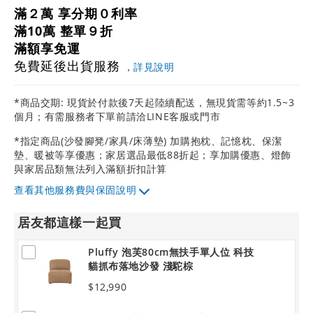
滿２萬 享分期０利率
滿10萬 整單９折
滿額享免運
免費延後出貨服務
，
詳見說明
*商品交期: 現貨於付款後7天起陸續配送，無現貨需等約1.5~3
個月；有需服務者下單前請洽LINE客服或門市
*指定商品(沙發腳凳/家具/床薄墊) 加購抱枕、記憶枕、保潔
墊、暖被等享優惠；家居選品最低88折起；享加購優惠、燈飾
與家居品類無法列入滿額折扣計算
其他服務費與保固說明
居友都這樣一起買
Pluffy 泡芙80cm無扶手單人位 科技
貓抓布落地沙發 淺駝棕
$12,990