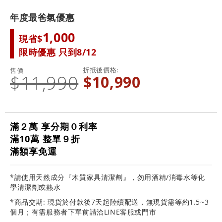
年度最爸氣優惠
1,000
現省$
限時優惠 只到8/12
折抵後價格
售價
$11,990
$10,990
滿２萬 享分期０利率
滿10萬 整單９折
滿額享免運
*請使用天然成分『木質家具清潔劑』，勿用酒精/消毒水等化
學清潔劑或熱水
*商品交期: 現貨於付款後7天起陸續配送，無現貨需等約1.5~3
個月；有需服務者下單前請洽LINE客服或門市