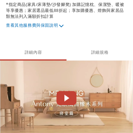
*指定商品(家具/床薄墊/沙發腳凳) 加購記憶枕、保潔墊、暖被
等享優惠；家居選品最低88折起；享加購優惠、燈飾與家居品
類無法列入滿額折扣計算
其他服務費與保固說明
詳細內容
詳細規格