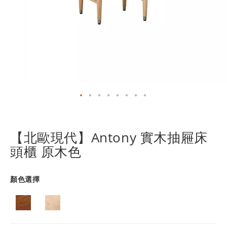
跳
轉
到
【北歐現代】Antony 實木抽屜床
圖
頭櫃 原木色
像
庫
的
顏色選擇
開
頭