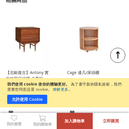
相關商品
↑
【北歐復古】Antony 實
Cage 邊几/床頭櫃
木抽屜床頭櫃 赤栗棕
我們使用 cookie 使你的體驗更好。
為了遵守新的隱私規範，我們
需要您同意設置 cookie。
瞭解更多
。
$8,990
$6,990
允許使用 Cookie
登
登
-
+
加入購物車
立即購買
入
入
我的最愛
我的購物車