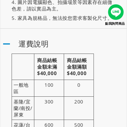
圖片因電腦顯色、拍攝場景等因素存在細微
色差，請以實品為主。
家具為規格品，無法按您需求客製化尺寸。
點我詢問商品
運費說明
商品結帳
商品結帳
金額未滿
金額滿額
$40,000
$40,000
一般地
100
0
區
基隆/宜
300
200
蘭/南投/
屏東
花蓮/台
600
500