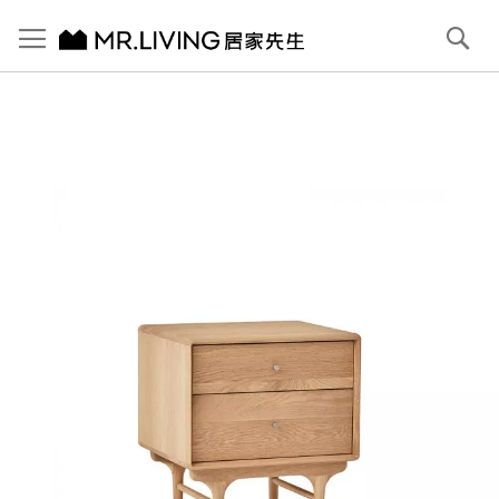
切換導航
搜
尋
跳
到
內
容
首頁
【北歐現代】Antony 實木抽屜床頭櫃 原木色
跳
到
圖
片
庫
結
尾