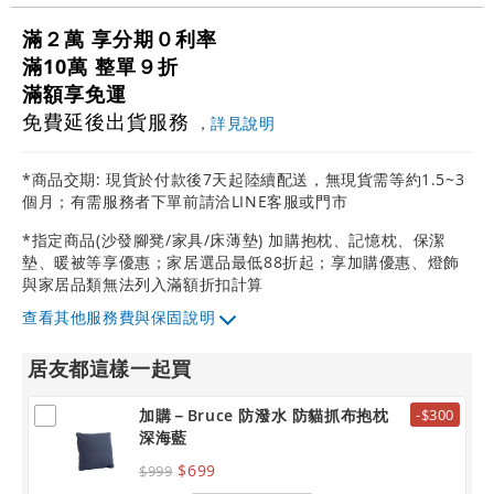
滿２萬 享分期０利率
滿10萬 整單９折
滿額享免運
免費延後出貨服務
，
詳見說明
*商品交期: 現貨於付款後7天起陸續配送，無現貨需等約1.5~3
個月；有需服務者下單前請洽LINE客服或門市
*指定商品(沙發腳凳/家具/床薄墊) 加購抱枕、記憶枕、保潔
墊、暖被等享優惠；家居選品最低88折起；享加購優惠、燈飾
與家居品類無法列入滿額折扣計算
其他服務費與保固說明
居友都這樣一起買
加購－Bruce 防潑水 防貓抓布抱枕
-$300
深海藍
$699
$999