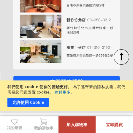
↑
我們使用 cookie 使你的體驗更好。
為了遵守新的隱私規範，我們
週一至週日，每日營業時間：11:00－20:00
需要您同意設置 cookie。
瞭解更多
。
各店展示商品不盡相同，建議先致電/私訊詢問
允許使用 Cookie
-
+
沙發/腳凳清潔
加入購物車
立即購買
我的最愛
我的購物車