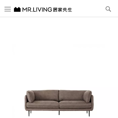
切換導航
搜
尋
跳
到
內
容
首頁
Jasper 防潑水 防貓抓布沙發 大象灰 3人 221cm
跳
到
圖
片
庫
結
尾