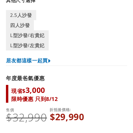
其他尺寸選擇
2.5人沙發
四人沙發
L型沙發/右貴妃
L型沙發/左貴妃
居友都這樣一起買
年度最爸氣優惠
3,000
現省$
限時優惠 只到8/12
折抵後價格
售價
$32,990
$29,990