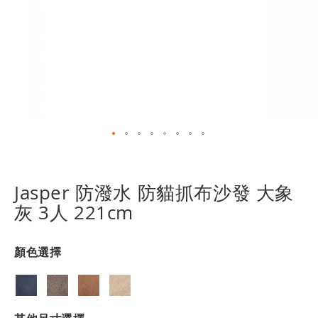
跳
轉
到
Jasper 防潑水 防貓抓布沙發 大象
圖
灰 3人 221cm
像
庫
的
顏色選擇
開
頭