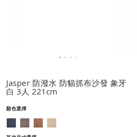
跳
轉
到
Jasper 防潑水 防貓抓布沙發 象牙
圖
白 3人 221cm
像
庫
的
顏色選擇
開
頭