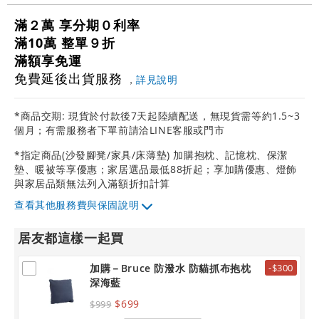
滿２萬 享分期０利率
滿10萬 整單９折
滿額享免運
免費延後出貨服務
，
詳見說明
*商品交期: 現貨於付款後7天起陸續配送，無現貨需等約1.5~3
個月；有需服務者下單前請洽LINE客服或門市
*指定商品(沙發腳凳/家具/床薄墊) 加購抱枕、記憶枕、保潔
墊、暖被等享優惠；家居選品最低88折起；享加購優惠、燈飾
與家居品類無法列入滿額折扣計算
其他服務費與保固說明
居友都這樣一起買
加購－Bruce 防潑水 防貓抓布抱枕
-$300
深海藍
$699
$999