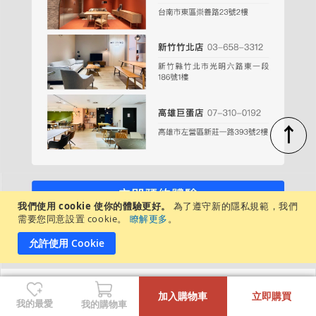
↑
我們使用 cookie 使你的體驗更好。
為了遵守新的隱私規範，我們
週一至週日，每日營業時間：11:00－20:00
需要您同意設置 cookie。
瞭解更多
。
各店展示商品不盡相同，建議先致電/私訊詢問
允許使用 Cookie
-
+
沙發/腳凳清潔
加入購物車
立即購買
我的最愛
我的購物車