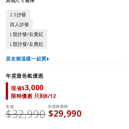
其他尺寸選擇
2.5沙發
四人沙發
L型沙發/右貴妃
L型沙發/左貴妃
居友都這樣一起買
年度最爸氣優惠
3,000
現省$
限時優惠 只到8/12
折抵後價格
售價
$32,990
$29,990