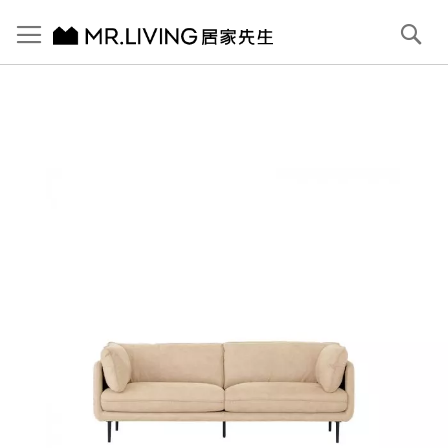
切換導航
搜
尋
跳
到
內
容
首頁
Jasper 防潑水 防貓抓布沙發 象牙白 3人 221cm
跳
到
圖
片
庫
結
尾