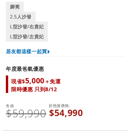
腳凳
2.5人沙發
L型沙發/右貴妃
L型沙發/左貴妃
居友都這樣一起買
年度最爸氣優惠
5,000
現省$
＋免運
限時優惠 只到8/12
折抵後價格
售價
$59,990
$54,990