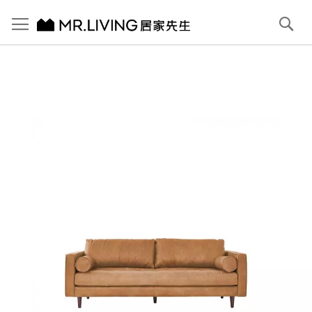
切換導航
搜
尋
跳
到
內
容
首頁
Bryant 三人全牛皮沙發 小麥棕
跳
到
圖
片
庫
結
尾