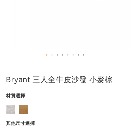
跳
轉
到
Bryant 三人全牛皮沙發 小麥棕
圖
像
庫
材質選擇
的
開
頭
其他尺寸選擇