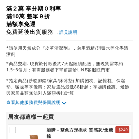
滿２萬 享分期０利率
滿10萬 整單９折
滿額享免運
免費延後出貨服務
，
詳見說明
*請使用天然成分『皮革清潔劑』，勿用酒精/消毒水等化學清
潔劑
*商品交期: 現貨於付款後約7天起陸續配送，無現貨需等約
1.5~3個月；有需服務者下單前請洽LINE客服或門市
*指定商品(沙發腳凳/家具/床薄墊) 加購抱枕、記憶枕、保潔
墊、暖被等享優惠；家居選品最低88折起；享加購優惠、燈飾
與家居品類無法列入滿額折扣計算
其他服務費與保固說明
居友都這樣一起買
加購－雙色方形抱枕 質感灰/焦糖
-$249
棕