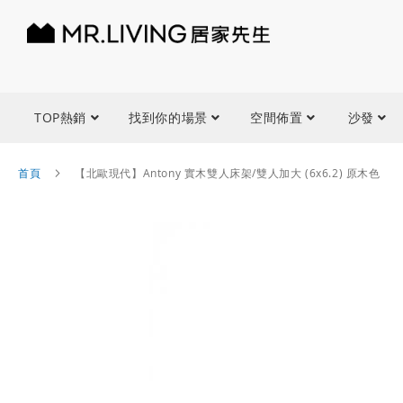
TOP熱銷
找到你的場景
空間佈置
沙發
首頁
【北歐現代】Antony 實木雙人床架/雙人加大 (6x6.2) 原木色