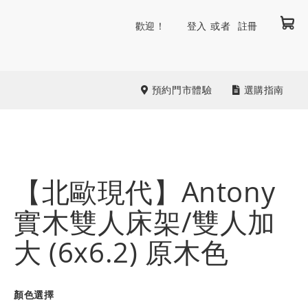
我
跳
歡迎！
登入
註冊
到
內
容
預約門市體驗
選購指南
【北歐現代】Antony
實木雙人床架/雙人加
大 (6x6.2) 原木色
顏色選擇