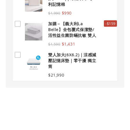
利記憶棉
$990
$1,990
加購－【義大利La
-$159
Belle】全包覆式保潔墊/
活性益生菌防蟎抗敏 雙人
加大
$1,431
$1,590
雙人加大(6X6.2)｜涼感減
壓記憶床墊｜零干擾 獨立
筒
$21,990