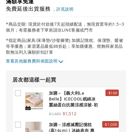
滿額享免運
免費延後出貨服務
，
詳見說明
*商品交期: 現貨於付款後7天起陸續配送，無現貨需等約1.5~3
個月；有需服務者下單前請洽LINE客服或門市
*指定商品(家具/床薄墊/沙發腳凳) 加購記憶枕、保潔墊、暖被
等享優惠；家居選品最低88折起；享加購優惠、燈飾與家居品
類無法列入滿額折扣計算
其他服務費與保固說明
居友都這樣一起買
加購－【義大利La
-$168
Belle】ICECOOL眠綿冰
蠶絲蛋白抗菌涼感涼被-初
嵐玫影
$1,512
$1,680
加購－涼感減壓記憶枕
-$1,000
(高14cm)｜冰絲表布 專