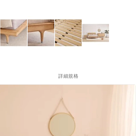
跳
轉
到
圖
詳細規格
像
庫
的
開
頭