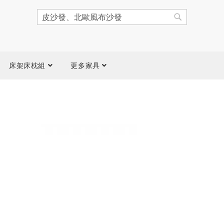
搜
尋
搜
尋
床架床枕組
更多家具
跳
到
圖
片
庫
結
尾