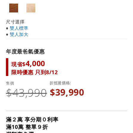
尺寸選擇
♦
雙人標準
♦
雙人加大
年度最爸氣優惠
4,000
現省$
限時優惠 只到8/12
折抵後價格
售價
$43,990
$39,990
滿２萬 享分期０利率
滿10萬 整單９折