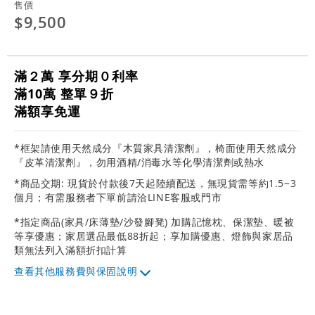
售價
$9,500
滿２萬 享分期０利率
滿10萬 整單９折
滿額享免運
*框架請使用天然成分『木質家具清潔劑』，椅面使用天然成分
『皮革清潔劑』，勿用酒精/消毒水等化學清潔劑或熱水
*商品交期: 現貨於付款後7天起陸續配送，無現貨需等約1.5~3
個月；有需服務者下單前請洽LINE客服或門市
*指定商品(家具/床薄墊/沙發腳凳) 加購記憶枕、保潔墊、暖被
等享優惠；家居選品最低88折起；享加購優惠、燈飾與家居品
類無法列入滿額折扣計算
其他服務費與保固說明