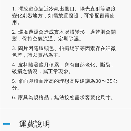
擺放避免靠近冷氣出風口、陽光直射等溫度
變化劇烈地方，如需放置窗邊，可搭配窗簾使
用。
環境過濕會造成實木膨脹變形、過乾則會開
裂，保持空氣流通、定期除濕。
圖片因電腦顯色、拍攝場景等因素存在細微
色差，請以實品為主。
皮料隨著歲月積累，會有自然老化、斷裂、
破損之情況，屬正常現象。
桌面與椅面座高的理想高度建議為30〜35公
分。
家具為規格品，無法按您需求客製化尺寸。
運費說明