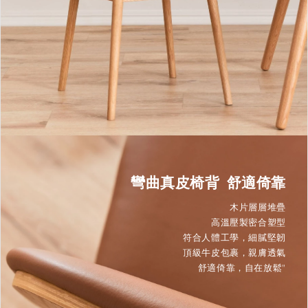
彎曲真皮椅背 舒適倚靠
木片層層堆疊
高溫壓製密合塑型
符合人體工學，細膩堅韌
頂級牛皮包裹，親膚透氣
舒適倚靠，自在放鬆"