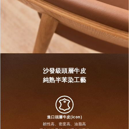
沙發級頭層牛皮
純熟半苯染工藝
進口頭層牛皮(icon)
韌性高、密度高、油脂高