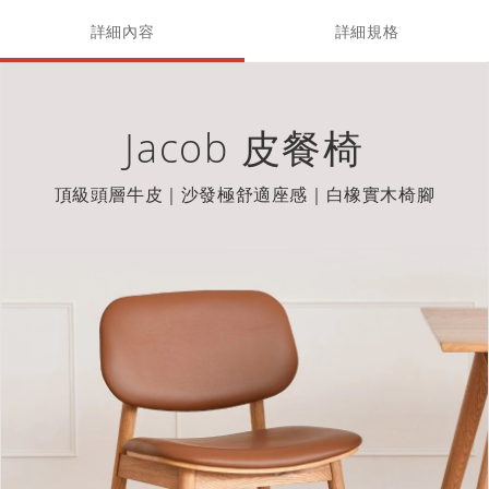
詳細內容
詳細規格
Jacob 皮餐椅
頂級頭層牛皮｜沙發極舒適座感｜白橡實木椅腳