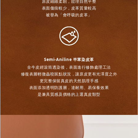
原皮細緻柔韌，紋理自然平整
表面傷痕較少，皮革質量較高
被譽為「會呼吸的皮革」
Semi-Aniline 半苯染皮革
全牛皮經滾筒透染後，表面進行修飾處理工法
修復表層輕微蟲咬斑點狀況，讓原皮更有光澤度之外
更完整保留真皮的天然肌理手感
表面添加透明防護層，達耐用、易保養效果
是兼具質感及價格的上選真皮類型