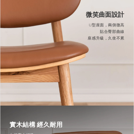
微笑曲面設計
U型座面，兩側微高
貼合臀部曲線
座感升級，久坐不累
實木結構 經久耐用