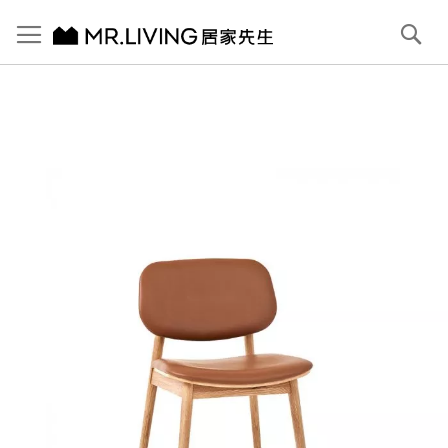
切換導航
搜
尋
跳
到
內
容
首頁
Jacob 牛皮餐椅
跳
到
圖
片
庫
結
尾