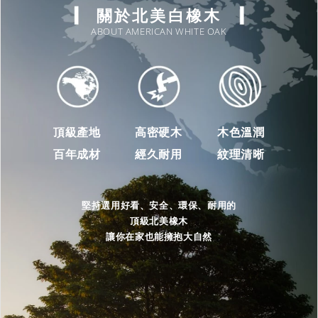
關於北美白橡木
ABOUT AMERICAN WHITE OAK
頂級產地
高密硬木
木色溫潤
百年成材
經久耐用
紋理清晰
堅持選用好看、安全、環保、耐用的
頂級北美橡木
讓你在家也能擁抱大自然