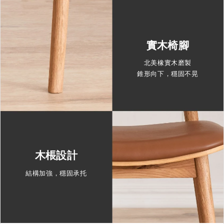
實木椅腳
北美橡實木磨製
錐形向下，穩固不晃
木棖設計
結構加強，穩固承托