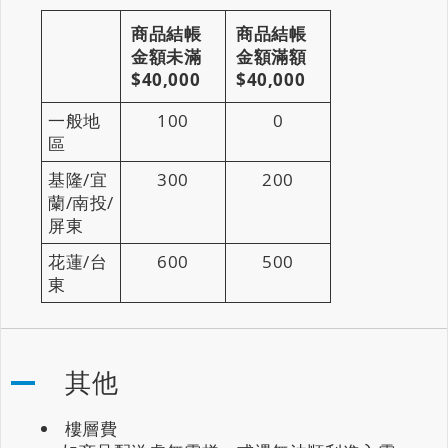
商品結帳
商品結帳
金額未滿
金額滿額
$40,000
$40,000
一般地
100
0
區
基隆/宜
300
200
蘭/南投/
屏東
花蓮/台
600
500
東
其他
樓層費