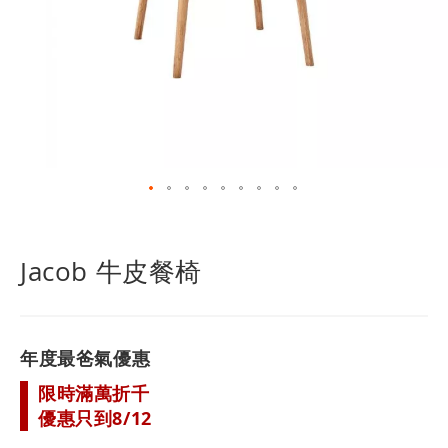
跳
轉
到
Jacob 牛皮餐椅
圖
像
庫
的
年度最爸氣優惠
開
頭
限時滿萬折千
優惠只到8/12