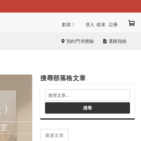
我
跳
歡迎！
登入
註冊
到
內
預約門市體驗
選購指南
容
搜尋部落格文章
搜
尋
部
搜尋
落
格
文
章
最新文章