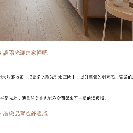
p 4 讓陽光灑進家裡吧
夠利用大片落地窗，把更多的陽光引進空間中，提升整體的明亮感。窗簾
燈補足光線，適量的黃光也能為空間帶來不一樣的溫暖哦。
p 5 編織品營造舒適感