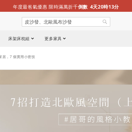
迎夏露營趣 涼感折疊床墊新推出
限時免運
年度最爸氣優惠 限時滿萬折千
倒數
4
天
20
時
13
分
搜
尋
搜
尋
床架床枕組
更多家具
家居，7 個實用小密技