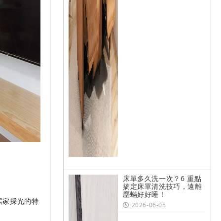
床單多久洗一次？6 重點
搞定床單清洗技巧，遠離
塵蟎好好睡！
居家採光的特
2026-06-05