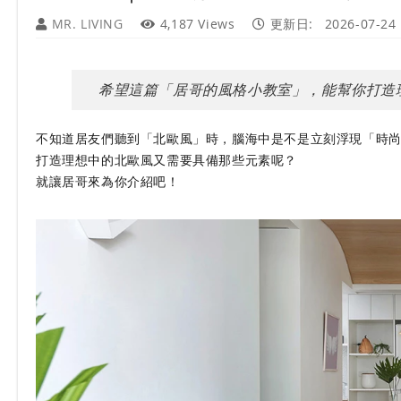
MR. LIVING
4,187 Views
更新日:
2026-07-24
希望這篇「居哥的風格小教室」，能幫你打造
不知道居友們聽到「北歐風」時，腦海中是不是立刻浮現「時
打造理想中的北歐風又需要具備那些元素呢？
就讓居哥來為你介紹吧！