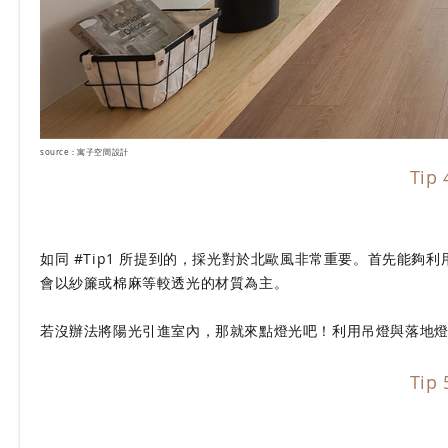
source：寓子空間設計
Ti
如同 #Tip1 所提到的，採光對於北歐風非常重要。首先能
會以紗簾或棉麻等較透光的材質為主。
若沒辦法將陽光引進室內，那就來點燈光吧！利用吊燈與落地
Ti