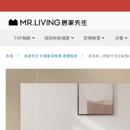
TOP熱銷
找到你的場景
空間佈置
沙發
首頁
居家先生 沙發家具推薦 選購指南
居風格｜輕鬆打造北歐風