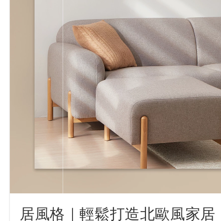
居風格｜輕鬆打造北歐風家居，