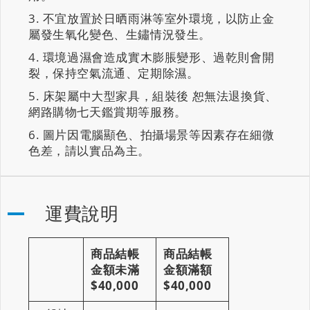
不宜放置於日晒雨淋等室外環境，以防止金
屬發生氧化變色、生鏽情況發生。
環境過濕會造成實木膨脹變形、過乾則會開
裂，保持空氣流通、定期除濕。
床架屬中大型家具，組裝後 恕無法退換貨、
網路購物七天鑑賞期等服務。
圖片因電腦顯色、拍攝場景等因素存在細微
色差，請以實品為主。
運費說明
商品結帳
商品結帳
金額未滿
金額滿額
$40,000
$40,000