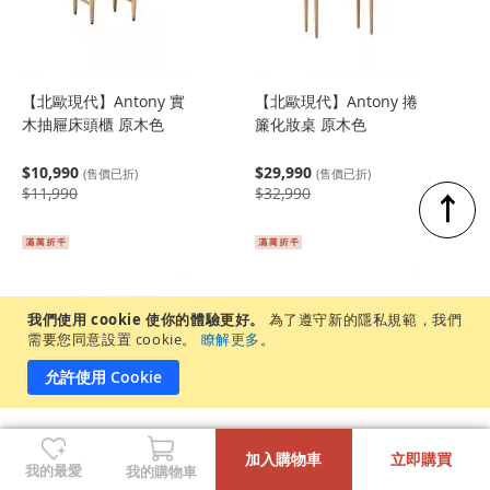
【北歐現代】Antony 實
【北歐現代】Antony 捲
木抽屜床頭櫃 原木色
簾化妝桌 原木色
$10,990
$29,990
(售價已折)
(售價已折)
$11,990
$32,990
↑
我們使用 cookie 使你的體驗更好。
為了遵守新的隱私規範，我們
需要您同意設置 cookie。
瞭解更多
。
允許使用 Cookie
-
+
加入購物車
立即購買
【北歐現代】Antony 實
【北歐現代】Antony 實
我的最愛
我的購物車
木六斗櫃 (矮櫃) 原木色
木抽屜茶几 原木色