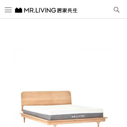
切換導航
搜
尋
跳
到
內
容
首頁
【北歐現代】Antony 實木雙人床架/雙人加大 (6x6.2) 原木色
跳
到
圖
片
庫
結
尾