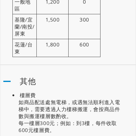
一般地
1,200
0
區
基隆/宜
1,500
300
蘭/南投/
屏東
花蓮/台
1,800
600
東
其他
樓層費
如商品配送處無電梯，或遇無法順利進入電
梯中，需要透過人力樓梯搬運，會按商品件
數與搬運樓層數酌收。
每一樓層300元；例如：到3樓，每件收取
600元樓層費。