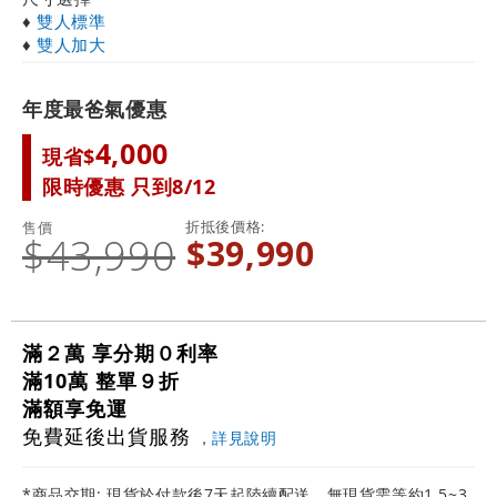
♦
雙人標準
♦
雙人加大
年度最爸氣優惠
4,000
現省$
限時優惠 只到8/12
折抵後價格
售價
$43,990
$39,990
滿２萬 享分期０利率
滿10萬 整單９折
滿額享免運
免費延後出貨服務
，
詳見說明
*商品交期: 現貨於付款後7天起陸續配送，無現貨需等約1.5~3