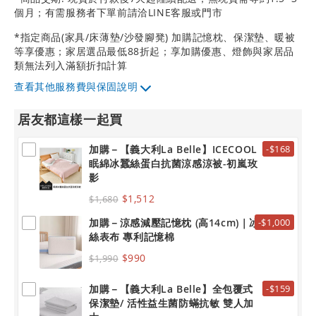
個月；有需服務者下單前請洽LINE客服或門市
*指定商品(家具/床薄墊/沙發腳凳) 加購記憶枕、保潔墊、暖被
等享優惠；家居選品最低88折起；享加購優惠、燈飾與家居品
類無法列入滿額折扣計算
其他服務費與保固說明
居友都這樣一起買
加購－【義大利La Belle】ICECOOL
-$168
眠綿冰蠶絲蛋白抗菌涼感涼被-初嵐玫
影
$1,512
$1,680
加購－涼感減壓記憶枕 (高14cm)｜冰
-$1,000
絲表布 專利記憶棉
$990
$1,990
加購－【義大利La Belle】全包覆式
-$159
保潔墊/ 活性益生菌防蟎抗敏 雙人加