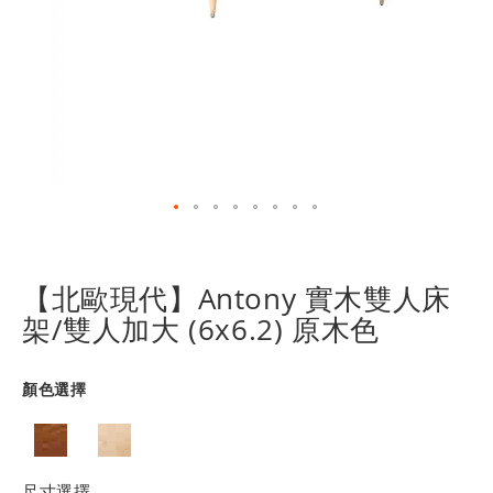
跳
轉
到
【北歐現代】Antony 實木雙人床
圖
架/雙人加大 (6x6.2) 原木色
像
庫
的
顏色選擇
開
頭
尺寸選擇