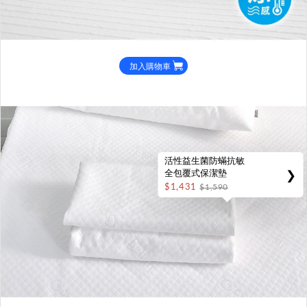
加入購物車
活性益生菌防蟎抗敏
❯
全包覆式保潔墊
$1,431
$1,590