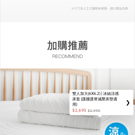
雙人加大(6X6.2) | 冰絲涼感
床套 (護腰護脊減壓床墊適
❯
用)
$2,690
$2,990