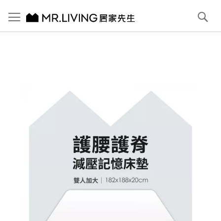
切換導航
搜
尋
跳
到
內
容
首頁
雙人加大(6X6.2)｜護腰護脊減壓記憶床墊｜零干擾 獨立筒
跳
到
圖
片
庫
結
尾