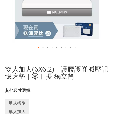
跳
轉
到
雙人加大(6X6.2)｜護腰護脊減壓記
圖
憶床墊｜零干擾 獨立筒
像
庫
的
其他尺寸選擇
開
頭
單人標準
單人加大