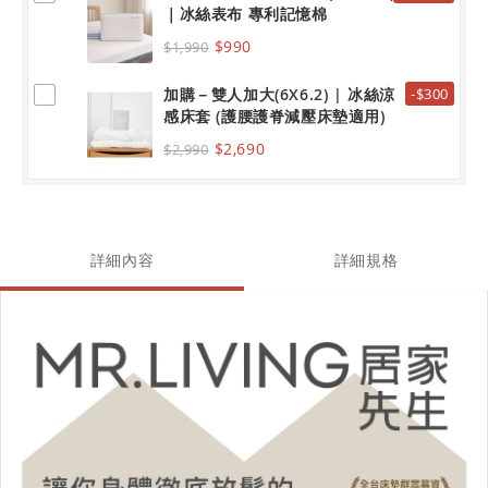
｜冰絲表布 專利記憶棉
$990
$1,990
加購－雙人加大(6X6.2) | 冰絲涼
-$300
感床套 (護腰護脊減壓床墊適用)
$2,690
$2,990
詳細內容
詳細規格