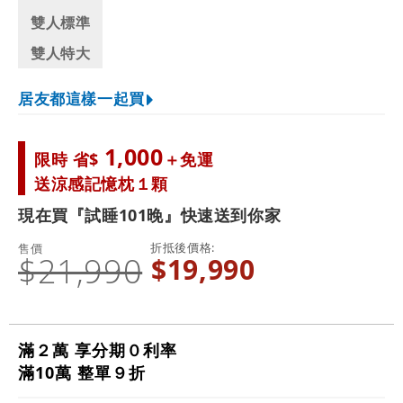
雙人標準
雙人特大
居友都這樣一起買
1,000
限時 省$
＋免運
送涼感記憶枕１顆
現在買『試睡101晚』快速送到你家
折抵後價格
售價
$21,990
$19,990
滿２萬 享分期０利率
滿10萬 整單９折