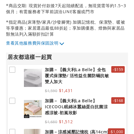
*商品交期: 現貨於付款後7天起陸續配送，無現貨需等約1.5~3
個月；有需服務者下單前請洽LINE客服或門市
*指定商品(床薄墊/家具/沙發腳凳) 加購記憶枕、保潔墊、暖被
等享優惠；家居選品最低88折起；享加購優惠、燈飾與家居品
類無法列入滿額折扣計算
其他服務費與保固說明
居友都這樣一起買
加購－【義大利La Belle】全包
-$159
覆式保潔墊/ 活性益生菌防蟎抗敏
雙人加大
$1,431
$1,590
加購－【義大利La Belle】
-$168
ICECOOL眠綿冰蠶絲蛋白抗菌涼
感涼被-初嵐玫影
$1,512
$1,680
加購－涼感減壓記憶枕 (高14cm)
-$1,000