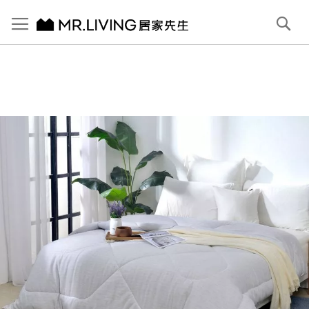
切換導航
搜
尋
跳
到
內
容
首頁
【義大利La Belle】石墨烯溫感發熱抑菌可水洗暖冬被
跳
到
圖
片
庫
結
尾