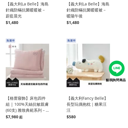
【義大利La Belle】海島
【義大利La Belle】海島
針織防蟎抗菌暖暖被－
針織防蟎抗菌暖暖被－
蔚藍晨光
暖陽午後
$1,480
$1,480
點我詢問商品
【格蕾寢飾】床包四件
【義大利Fancy Belle】
組 | 100%天絲抗敏親膚
長型玩偶抱枕｜糖果汪
(60支) 雅致典範系列－
汪
粉色
$7,980
$580