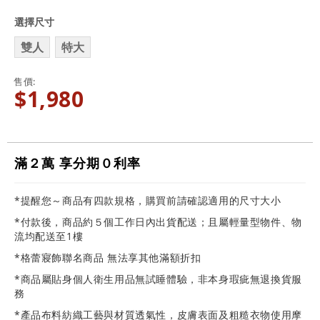
選擇尺寸
雙人
特大
售價
$1,980
滿２萬 享分期０利率
*提醒您～商品有四款規格，購買前請確認適用的尺寸大小
*付款後，商品約５個工作日內出貨配送；且屬輕量型物件、物
流均配送至1樓
*格蕾寢飾聯名商品 無法享其他滿額折扣
*商品屬貼身個人衛生用品無試睡體驗，非本身瑕疵無退換貨服
務
*產品布料紡織工藝與材質透氣性，皮膚表面及粗糙衣物使用摩