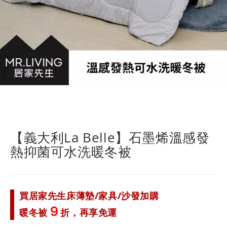
跳
轉
到
【義大利La Belle】石墨烯溫感發
圖
熱抑菌可水洗暖冬被
像
庫
的
開
頭
買居家先生床薄墊/家具/沙發加購
９
暖冬被
折，再享免運