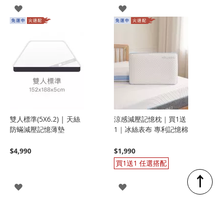
登
登
入
入
雙人標準(5X6.2) | 天絲
涼感減壓記憶枕｜買1送
防蟎減壓記憶薄墊
1｜冰絲表布 專利記憶棉
$4,990
$1,990
買1送1 任選搭配
↑
登
登
入
入