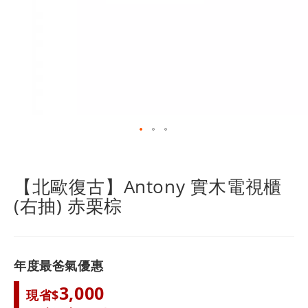
跳
轉
到
【北歐復古】Antony 實木電視櫃
圖
(右抽) 赤栗棕
像
庫
的
開
頭
年度最爸氣優惠
3,000
現省$