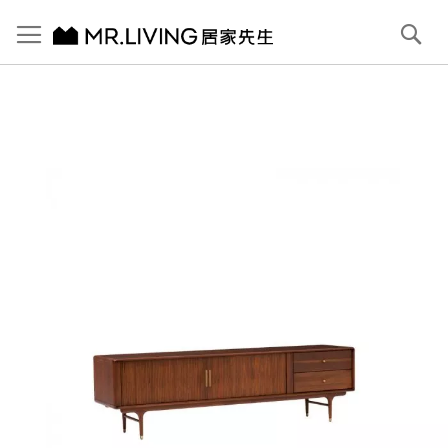
切換導航
搜
尋
跳
到
內
容
首頁
【北歐復古】Antony 實木電視櫃 (右抽) 赤栗棕
跳
到
圖
片
庫
結
尾