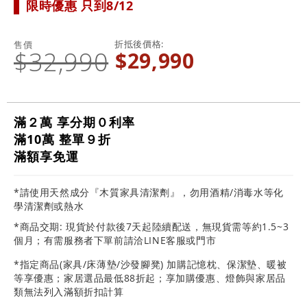
限時優惠 只到8/12
折抵後價格
售價
$32,990
$29,990
滿２萬 享分期０利率
滿10萬 整單９折
滿額享免運
*請使用天然成分『木質家具清潔劑』，勿用酒精/消毒水等化
學清潔劑或熱水
*商品交期: 現貨於付款後7天起陸續配送，無現貨需等約1.5~3
個月；有需服務者下單前請洽LINE客服或門市
*指定商品(家具/床薄墊/沙發腳凳) 加購記憶枕、保潔墊、暖被
等享優惠；家居選品最低88折起；享加購優惠、燈飾與家居品
類無法列入滿額折扣計算