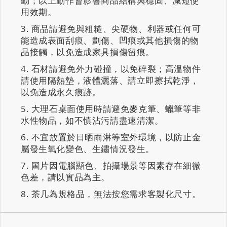
動；以上動作會影響商品結構與穩固、減短使
用效期。
商品請避免與粗糙、尖硬物、利器或任何可
能造成表面刮痕、劃傷、凹痕或其他損傷的物
品接觸，以免造成家具損傷留痕。
石材請避免外力碰撞，以免碎裂；高溫物件
請使用隔熱墊，液體灑落、請立即擦拭乾淨，
以免造成永久痕跡。
大理石桌面使用時請避免麥克筆、蠟筆等非
水性物品，如不慎沾污請盡速清潔。
不宜放置於日晒雨淋等室外環境，以防止金
屬發生氧化變色、生鏽情況發生。
圖片因電腦顯色、拍攝場景等因素存在細微
色差，請以實品為主。
茶几為規格品，無法按您需求客製化尺寸。