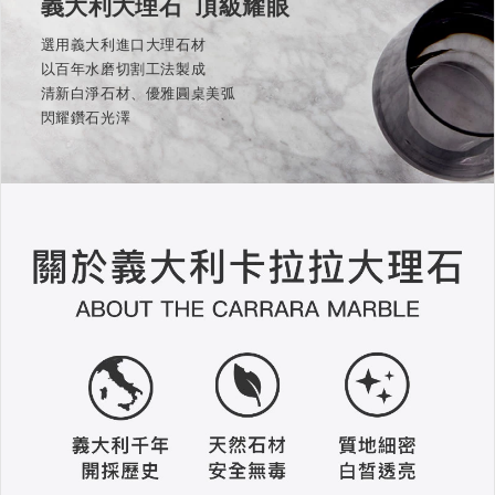
義大利大理石 頂級耀眼
選用義大利進口大理石材
以百年水磨切割工法製成
清新白淨石材、優雅圓桌美弧
閃耀鑽石光澤