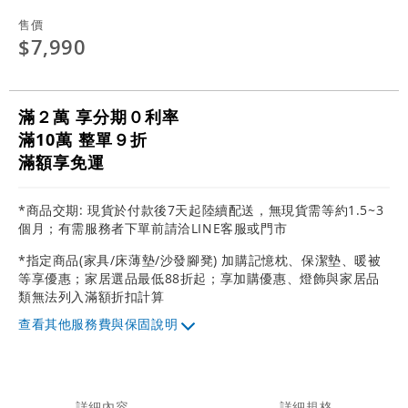
售價
$7,990
滿２萬 享分期０利率
滿10萬 整單９折
滿額享免運
*商品交期: 現貨於付款後7天起陸續配送，無現貨需等約1.5~3
個月；有需服務者下單前請洽LINE客服或門市
*指定商品(家具/床薄墊/沙發腳凳) 加購記憶枕、保潔墊、暖被
等享優惠；家居選品最低88折起；享加購優惠、燈飾與家居品
類無法列入滿額折扣計算
其他服務費與保固說明
詳細內容
詳細規格