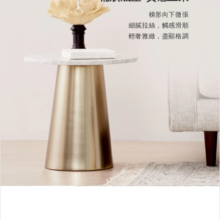
梯形向下微張
細膩拉絲，觸感滑順
輕奢雅緻，盡顯格調