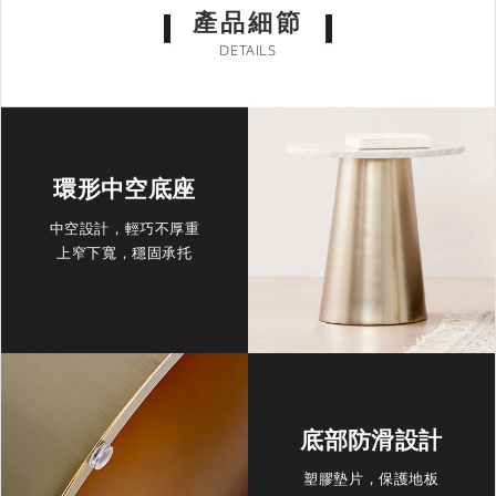
產品細節
DETAILS
環形中空底座
中空設計，輕巧不厚重
上窄下寬，穩固承托
底部防滑設計
塑膠墊片，保護地板