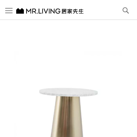
切換導航
搜
尋
跳
到
內
容
首頁
Pillar 義大利大理石圓邊几
跳
到
圖
片
庫
結
尾