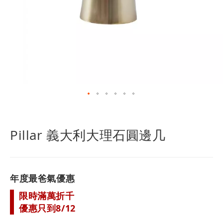
跳
轉
到
Pillar 義大利大理石圓邊几
圖
像
庫
的
年度最爸氣優惠
開
頭
限時滿萬折千
優惠只到8/12