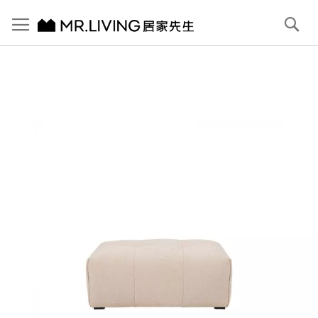
切換導航
搜
尋
跳
到
內
容
首頁
Pluffy 泡芙 雲朵緹花布大腳凳 牛奶白
跳
到
圖
片
庫
結
尾