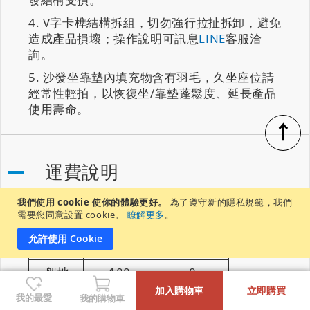
V字卡榫結構拆組，切勿強行拉扯拆卸，避免
造成產品損壞；操作說明可訊息
LINE
客服洽
詢。
沙發坐靠墊內填充物含有羽毛，久坐座位請
經常性輕拍，以恢復坐/靠墊蓬鬆度、延長產品
使用壽命。
↑
運費說明
我們使用 cookie 使你的體驗更好。
為了遵守新的隱私規範，我們
商品結帳
商品結帳
需要您同意設置 cookie。
瞭解更多
。
金額未滿
金額滿額
允許使用 Cookie
$40,000
$40,000
一般地
100
0
-
+
區
加入購物車
立即購買
我的最愛
我的購物車