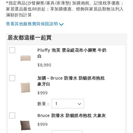
*指定商品(沙發腳凳/家具/床薄墊) 加購抱枕、記憶枕享優惠；
家居選品最低88折起；享加購優惠、燈飾與家居品類無法列入
滿額折扣計算
其他服務費與保固說明
居友都這樣一起買
Pluffy 泡芙 雲朵緹花布小腳凳 牛奶
白
$8,990
加購－Bruce 防潑水 防貓抓布抱枕
象牙白
$999
數量：
Bruce 防潑水 防貓抓布抱枕 大象灰
$999