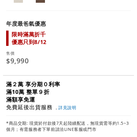
年度最爸氣優惠
限時滿萬折千
優惠只到8/12
售價
$9,990
滿２萬 享分期０利率
滿10萬 整單９折
滿額享免運
免費延後出貨服務
，
詳見說明
*商品交期: 現貨於付款後7天起陸續配送，無現貨需等約1.5~3
個月；有需服務者下單前請洽LINE客服或門市