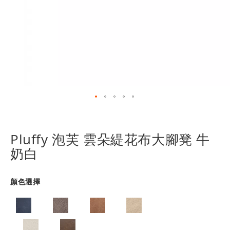
跳
轉
到
Pluffy 泡芙 雲朵緹花布大腳凳 牛
圖
奶白
像
庫
的
顏色選擇
開
頭