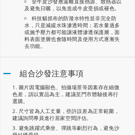
全牛皮沙發應遠離直接熱源、散熱器以
及避免日曬，以免造成牛皮受損或褪色。
科技貓抓布的防潑水特性並非完全防
水，只是減緩水珠滲透時間；若水量過多
或施予壓力都可能讓液體滲透保護層，面
料表面塗層也會隨時間及使用方式逐漸失
去功能。
組合沙發注意事項
圖片因電腦顯色、拍攝場景等因素存在細微
色差，請以實品為主，建議至門市體驗後再行
選購。
尺寸皆為人工丈量，些許誤差為正常範圍，
建議詢問專員進行居家空間評估。
避免跳躍式乘坐、彈跳等劇烈行為，避免沙
發結構受損。