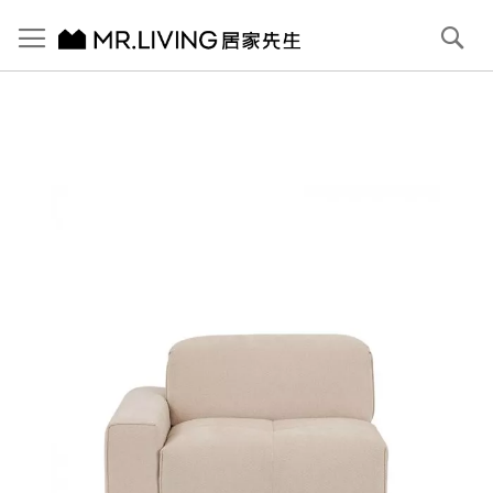
切換導航
搜
尋
跳
到
內
容
首頁
Pluffy 泡芙125cm左扶手位 雲朵緹花布落地沙發 牛奶白
跳
到
圖
片
庫
結
尾