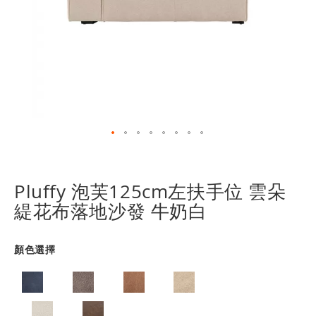
跳
轉
到
Pluffy 泡芙125cm左扶手位 雲朵
圖
緹花布落地沙發 牛奶白
像
庫
的
顏色選擇
開
頭