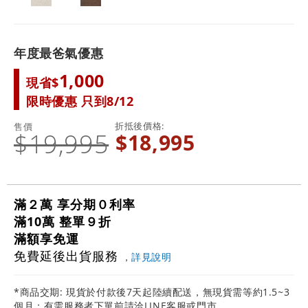
年度最爸氣優惠
1,000
現省$
限時優惠 只到8/12
折抵後價格
售價
$19,995
$18,995
滿２萬 享分期０利率
滿10萬 整單９折
滿額享免運
免費延後出貨服務
，
詳見說明
*商品交期: 現貨於付款後7天起陸續配送，無現貨需等約1.5~3
個月；有需服務者下單前請洽LINE客服或門市