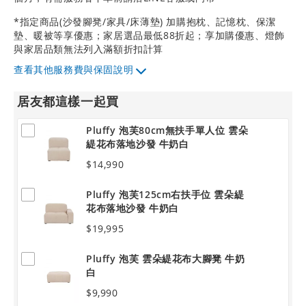
*指定商品(沙發腳凳/家具/床薄墊) 加購抱枕、記憶枕、保潔
墊、暖被等享優惠；家居選品最低88折起；享加購優惠、燈飾
與家居品類無法列入滿額折扣計算
其他服務費與保固說明
居友都這樣一起買
Pluffy 泡芙80cm無扶手單人位 雲朵
緹花布落地沙發 牛奶白
$14,990
Pluffy 泡芙125cm右扶手位 雲朵緹
花布落地沙發 牛奶白
$19,995
Pluffy 泡芙 雲朵緹花布大腳凳 牛奶
白
$9,990