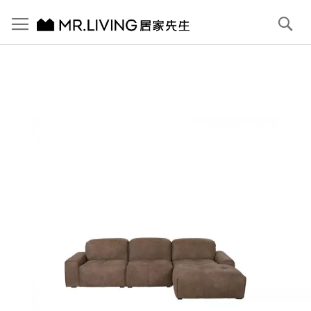
切換導航
搜
尋
跳
到
內
容
首頁
Pluffy 泡芙大L型/右貴妃 苯染磨砂全牛皮落地沙發 栗子灰 290cm
跳
到
圖
片
庫
結
尾