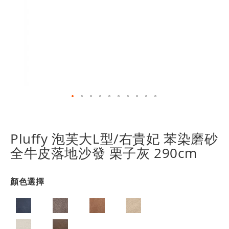
跳
轉
到
Pluffy 泡芙大L型/右貴妃 苯染磨砂
圖
全牛皮落地沙發 栗子灰 290cm
像
庫
的
顏色選擇
開
頭