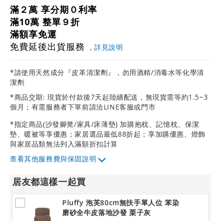
滿２萬 享分期０利率
滿10萬 整單９折
滿額享免運
免費延後出貨服務
，
詳見說明
*請使用天然成分『皮革清潔劑』，勿用酒精/消毒水等化學清
潔劑
*商品交期: 現貨於付款後7天起陸續配送，無現貨需等約1.5~3
個月；有需服務者下單前請洽LINE客服或門市
*指定商品(沙發腳凳/家具/床薄墊) 加購抱枕、記憶枕、保潔
墊、暖被等享優惠；家居選品最低88折起；享加購優惠、燈飾
與家居品類無法列入滿額折扣計算
其他服務費與保固說明
居友都這樣一起買
Pluffy 泡芙80cm無扶手單人位 苯染
磨砂全牛皮落地沙發 栗子灰