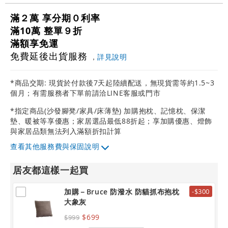
滿２萬 享分期０利率
滿10萬 整單９折
滿額享免運
免費延後出貨服務
，
詳見說明
*商品交期: 現貨於付款後7天起陸續配送，無現貨需等約1.5~3
個月；有需服務者下單前請洽LINE客服或門市
*指定商品(沙發腳凳/家具/床薄墊) 加購抱枕、記憶枕、保潔
墊、暖被等享優惠；家居選品最低88折起；享加購優惠、燈飾
與家居品類無法列入滿額折扣計算
其他服務費與保固說明
居友都這樣一起買
加購－Bruce 防潑水 防貓抓布抱枕
-$300
大象灰
$699
$999