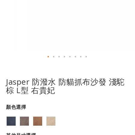
跳
轉
到
Jasper 防潑水 防貓抓布沙發 淺駝
圖
棕 L型 右貴妃
像
庫
的
顏色選擇
開
頭