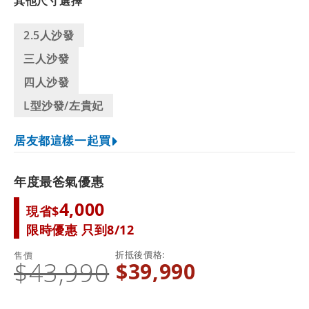
其他尺寸選擇
2.5人沙發
三人沙發
四人沙發
L型沙發/左貴妃
居友都這樣一起買
年度最爸氣優惠
4,000
現省$
限時優惠 只到8/12
折抵後價格
售價
$43,990
$39,990