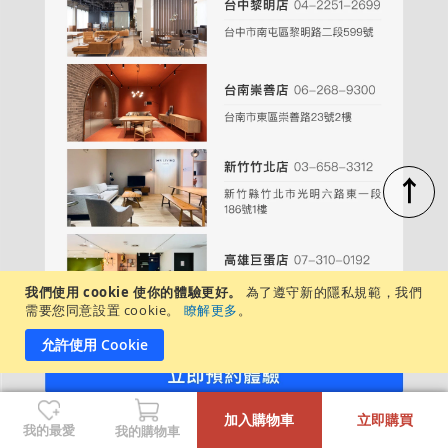
↑
我們使用 cookie 使你的體驗更好。
為了遵守新的隱私規範，我們
需要您同意設置 cookie。
瞭解更多
。
允許使用 Cookie
-
+
週一至週日，每日營業時間：11:00－20:00
加入購物車
立即購買
各店展示商品不盡相同，建議先致電/私訊詢問
我的最愛
我的購物車