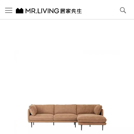
切換導航
搜
尋
跳
到
內
容
首頁
Jasper 防潑水 防貓抓布沙發 淺駝棕 L型 右貴妃
跳
到
圖
片
庫
結
尾