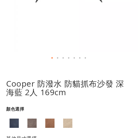
跳
轉
到
Cooper 防潑水 防貓抓布沙發 深
圖
海藍 2人 169cm
像
庫
的
顏色選擇
開
頭