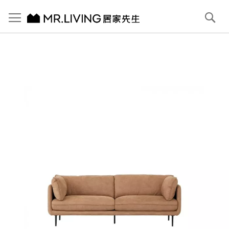
切換導航
搜
尋
跳
到
內
容
首頁
Jasper 防潑水 防貓抓布沙發 淺駝棕 3人 221cm
跳
到
圖
片
庫
結
尾