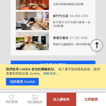
↑
我們使用 cookie 使你的體驗更好。
為了遵守新的隱私規範，我們
週一至週日，每日營業時間：11:00－20:00
需要您同意設置 cookie。
瞭解更多
。
各店展示商品不盡相同，建議先致電/私訊詢問
允許使用 Cookie
-
+
沙發/腳凳清潔
加入購物車
立即購買
我的最愛
我的購物車