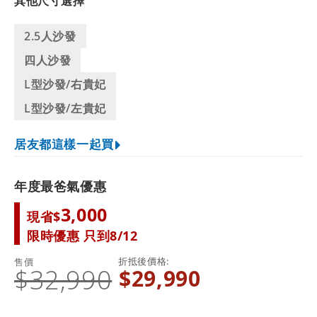
其他尺寸選擇
2.5人沙發
四人沙發
L型沙發/右貴妃
L型沙發/左貴妃
居友都這樣一起買
年度最爸氣優惠
3,000
現省$
限時優惠 只到8/12
折抵後價格
售價
$32,990
$29,990