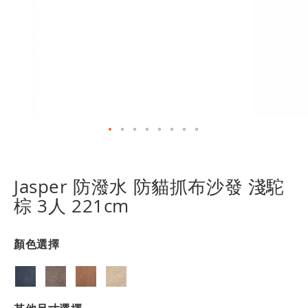
跳
轉
到
Jasper 防潑水 防貓抓布沙發 淺駝
圖
棕 3人 221cm
像
庫
的
顏色選擇
開
頭