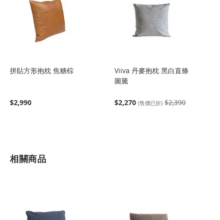
拼貼方形抱枕 焦糖棕
Viiva 丹麥抱枕 黑白直條
圖騰
$2,990
$2,270
$2,390
(售價已折)
相關商品