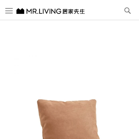
切換導航
搜
尋
跳
到
內
容
首頁
Bruce 防潑水 防貓抓布抱枕 淺駝棕
跳
到
圖
片
庫
結
尾