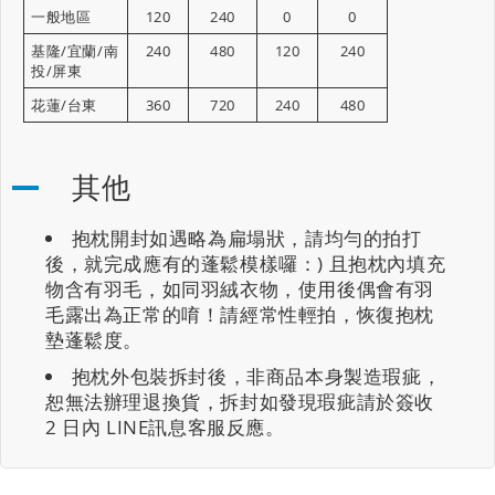
一般地區
120
240
0
0
基隆/宜蘭/南
240
480
120
240
投/屏東
花蓮/台東
360
720
240
480
其他
抱枕開封如遇略為扁塌狀，請均勻的拍打
後，就完成應有的蓬鬆模樣囉：) 且抱枕內填充
物含有羽毛，如同羽絨衣物，使用後偶會有羽
毛露出為正常的唷！請經常性輕拍，恢復抱枕
墊蓬鬆度。
抱枕外包裝拆封後，非商品本身製造瑕疵，
恕無法辦理退換貨，拆封如發現瑕疵請於簽收
2 日內 LINE訊息客服反應。