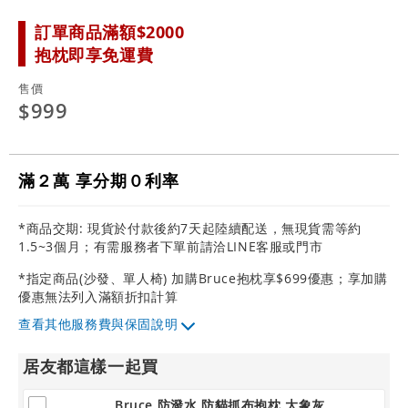
訂單商品滿額$2000
抱枕即享免運費
售價
$999
滿２萬 享分期０利率
*商品交期: 現貨於付款後約7天起陸續配送，無現貨需等約
1.5~3個月；有需服務者下單前請洽LINE客服或門市
*指定商品(沙發、單人椅) 加購Bruce抱枕享$699優惠；享加購
優惠無法列入滿額折扣計算
其他服務費與保固說明
居友都這樣一起買
Bruce 防潑水 防貓抓布抱枕 大象灰