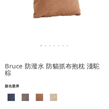
跳
轉
到
Bruce 防潑水 防貓抓布抱枕 淺駝
圖
棕
像
庫
的
顏色選擇
開
頭