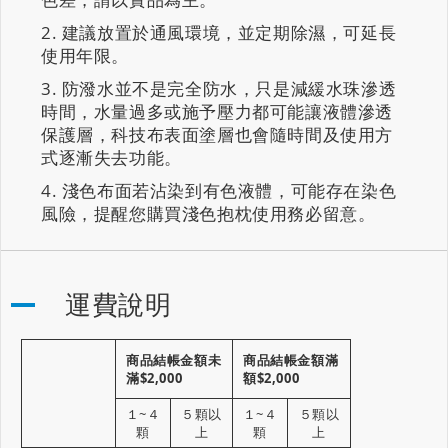
建議放置於通風環境，並定期除濕，可延長
使用年限。
防潑水並不是完全防水，只是減緩水珠滲透
時間，水量過多或施予壓力都可能讓液體滲透
保護層，科技布表面塗層也會隨時間及使用方
式逐漸失去功能。
淺色布面若沾染到有色液體，可能存在染色
風險，提醒您購買淺色抱枕使用務必留意。
運費說明
商品結帳金額未
商品結帳金額滿
滿$2,000
額$2,000
１~４
５顆以
１~４
５顆以
顆
上
顆
上