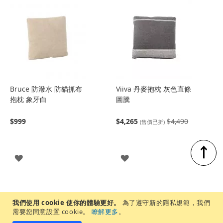
Bruce 防潑水 防貓抓布
Viiva 丹麥抱枕 灰色直條
抱枕 象牙白
圖騰
$999
$4,265
$4,490
(售價已折)
↑
登
登
入
入
我們使用 cookie 使你的體驗更好。
為了遵守新的隱私規範，我們
需要您同意設置 cookie。
瞭解更多
。