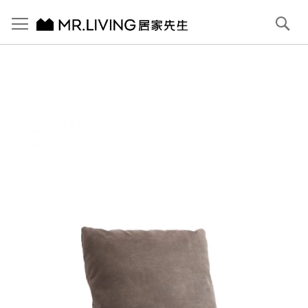
切換導航
搜
尋
跳
到
內
容
首頁
Bruce 防潑水 防貓抓布抱枕 大象灰
跳
到
圖
片
庫
結
尾