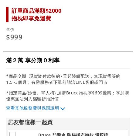
訂單商品滿額$2000
抱枕即享免運費
售價
$999
滿２萬 享分期０利率
*商品交期: 現貨於付款後約7天起陸續配送，無現貨需等約
1.5~3個月；有需服務者下單前請洽LINE客服或門市
*指定商品(沙發、單人椅) 加購Bruce抱枕享$699優惠；享加購
優惠無法列入滿額折扣計算
其他服務費與保固說明
居友都這樣一起買
Bruce 防潑水 防貓抓布抱枕 淺駝棕