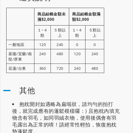
商品結帳金額未
商品結帳金額滿
滿$2,000
額$2,000
１~４
５顆以
１~４
５顆以
顆
上
顆
上
一般地區
120
240
0
0
基隆/宜蘭/南
240
480
120
240
投/屏東
花蓮/台東
360
720
240
480
其他
抱枕開封如遇略為扁塌狀，請均勻的拍打
後，就完成應有的蓬鬆模樣囉：) 且抱枕內填充
物含有羽毛，如同羽絨衣物，使用後偶會有羽
毛露出為正常的唷！請經常性輕拍，恢復抱枕
墊蓬鬆度。