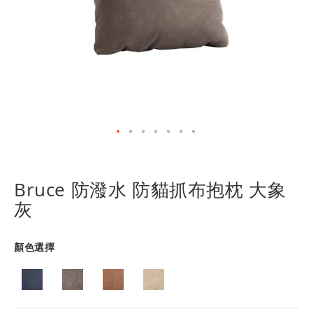
跳
轉
到
Bruce 防潑水 防貓抓布抱枕 大象
圖
灰
像
庫
的
顏色選擇
開
頭