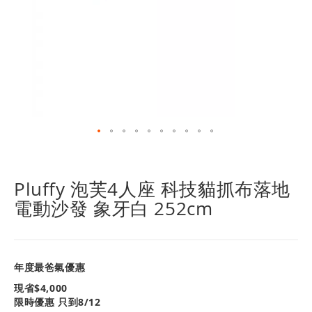
跳
轉
到
Pluffy 泡芙4人座 科技貓抓布落地
圖
電動沙發 象牙白 252cm
像
庫
的
開
頭
年度最爸氣優惠
現省$
4,000
限時優惠 只到8/12