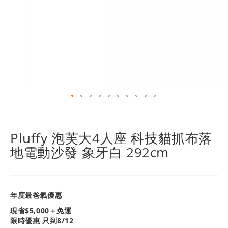
跳
轉
到
Pluffy 泡芙大4人座 科技貓抓布落
圖
地電動沙發 象牙白 292cm
像
庫
的
開
頭
年度最爸氣優惠
現省$
5,000
＋免運
限時優惠 只到8/12