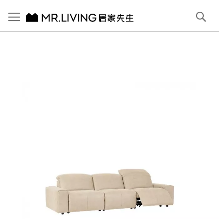
切換導航
搜
尋
跳
到
內
容
首頁
Pluffy 泡芙大4人座 科技貓抓布落地電動沙發 象牙白 292cm
跳
到
圖
片
庫
結
尾