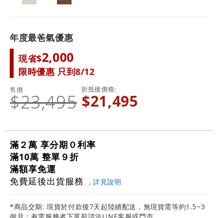
年度最爸氣優惠
2,000
現省$
限時優惠 只到8/12
折抵後價格
售價
$23,495
$21,495
滿２萬 享分期０利率
滿10萬 整單９折
滿額享免運
免費延後出貨服務
，
詳見說明
*商品交期: 現貨於付款後7天起陸續配送，無現貨需等約1.5~3
個月；有需服務者下單前請洽LINE客服或門市