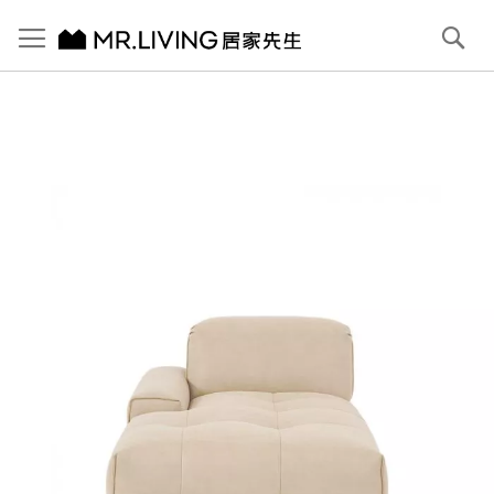
切換導航
搜
尋
跳
到
內
容
首頁
Pluffy 泡芙105cm左貴妃位 科技貓抓布落地沙發 象牙白
跳
到
圖
片
庫
結
尾