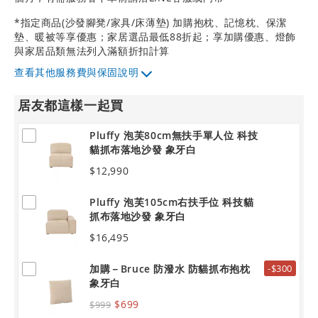
*指定商品(沙發腳凳/家具/床薄墊) 加購抱枕、記憶枕、保潔
墊、暖被等享優惠；家居選品最低88折起；享加購優惠、燈飾
與家居品類無法列入滿額折扣計算
其他服務費與保固說明
居友都這樣一起買
Pluffy 泡芙80cm無扶手單人位 科技
貓抓布落地沙發 象牙白
$12,990
Pluffy 泡芙105cm右扶手位 科技貓
抓布落地沙發 象牙白
$16,495
加購－Bruce 防潑水 防貓抓布抱枕
-$300
象牙白
$699
$999