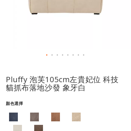
跳
轉
到
Pluffy 泡芙105cm左貴妃位 科技
圖
貓抓布落地沙發 象牙白
像
庫
的
顏色選擇
開
頭