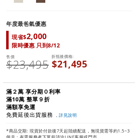
年度最爸氣優惠
2,000
現省$
限時優惠 只到8/12
折抵後價格
售價
$23,495
$21,495
滿２萬 享分期０利率
滿10萬 整單９折
滿額享免運
免費延後出貨服務
，
詳見說明
*商品交期: 現貨於付款後7天起陸續配送，無現貨需等約1.5~3
個月；有需服務者下單前請洽LINE客服或門市