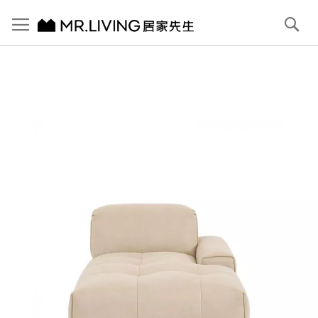
切換導航
搜
尋
跳
到
內
容
首頁
Pluffy 泡芙105cm右貴妃位 科技貓抓布落地沙發 象牙白
跳
到
圖
片
庫
結
尾