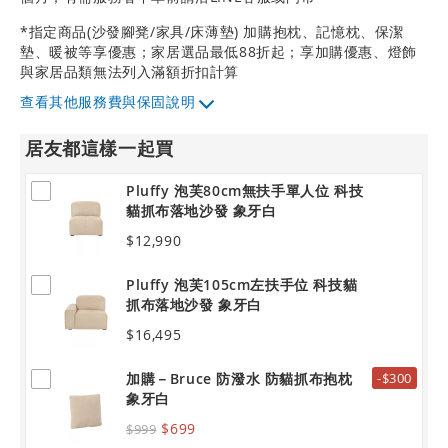
*指定商品(沙發腳凳/家具/床薄墊) 加購抱枕、記憶枕、保潔
墊、暖被等享優惠；家居選品最低88折起；享加購優惠、燈飾
與家居品類無法列入滿額折扣計算
其他服務費與保固說明
居友都這樣一起買
Pluffy 泡芙80cm無扶手單人位 科技
貓抓布落地沙發 象牙白
$12,990
Pluffy 泡芙105cm左扶手位 科技貓
抓布落地沙發 象牙白
$16,495
加購－Bruce 防潑水 防貓抓布抱枕
-$300
象牙白
$699
$999