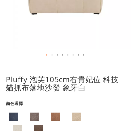
跳
轉
到
Pluffy 泡芙105cm右貴妃位 科技
圖
貓抓布落地沙發 象牙白
像
庫
的
顏色選擇
開
頭