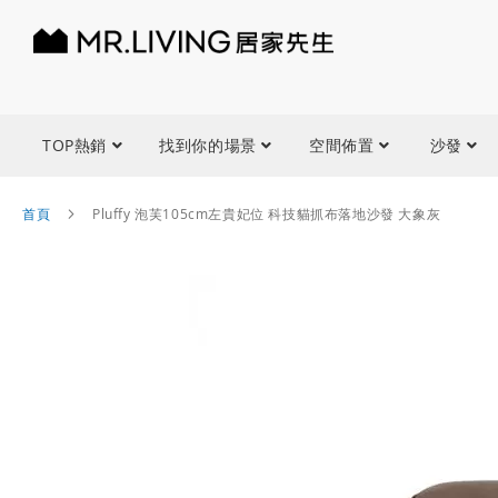
TOP熱銷
找到你的場景
空間佈置
沙發
首頁
Pluffy 泡芙105cm左貴妃位 科技貓抓布落地沙發 大象灰