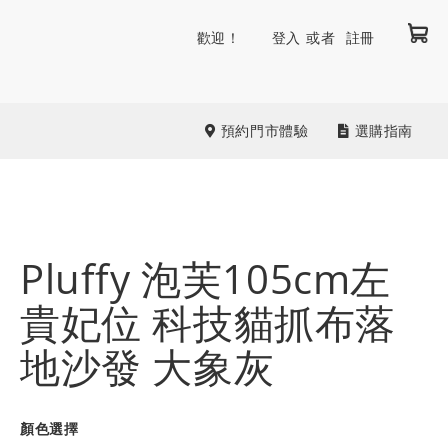
我
跳
歡迎！
登入
註冊
到
內
容
預約門市體驗
選購指南
Pluffy 泡芙105cm左
貴妃位 科技貓抓布落
地沙發 大象灰
顏色選擇