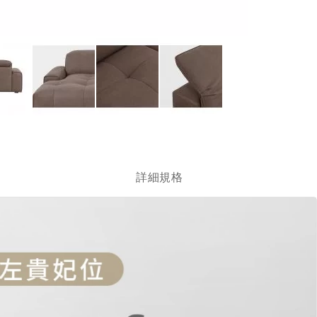
跳
轉
到
圖
詳細規格
像
庫
的
開
頭