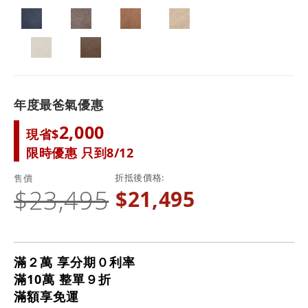
年度最爸氣優惠
2,000
現省$
限時優惠 只到8/12
折抵後價格
售價
$23,495
$21,495
滿２萬 享分期０利率
滿10萬 整單９折
滿額享免運