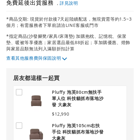
免費延後出貨服務
，
詳見說明
*商品交期: 現貨於付款後7天起陸續配送，無現貨需等約1.5~3
個月；有需服務者下單前請洽LINE客服或門市
*指定商品(沙發腳凳/家具/床薄墊) 加購抱枕、記憶枕、保潔
墊、暖被等享優惠；家居選品最低88折起；享加購優惠、燈飾
與家居品類無法列入滿額折扣計算
其他服務費與保固說明
居友都這樣一起買
Pluffy 泡芙80cm無扶手
單人位 科技貓抓布落地沙
發 大象灰
$12,990
Pluffy 泡芙105cm右扶
手位 科技貓抓布落地沙發
大象灰