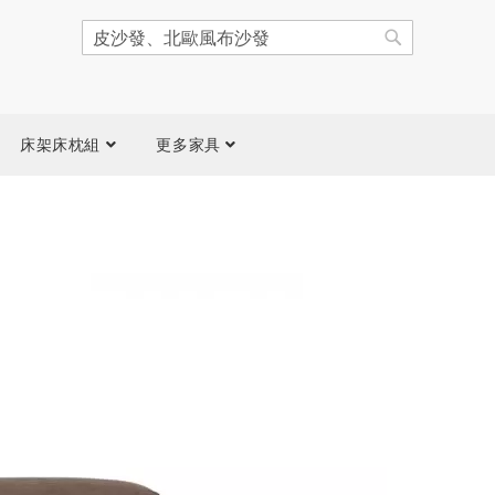
搜
尋
搜
尋
床架床枕組
更多家具
跳
到
圖
片
庫
結
尾