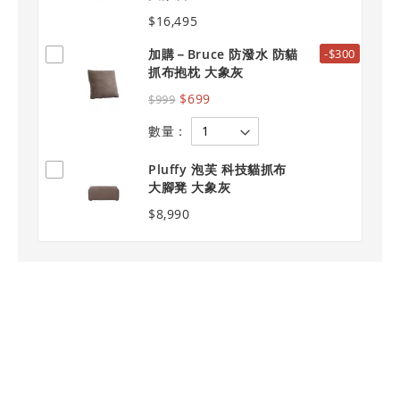
$16,495
加購－Bruce 防潑水 防貓
-$300
抓布抱枕 大象灰
$699
$999
數量：
Pluffy 泡芙 科技貓抓布
大腳凳 大象灰
$8,990