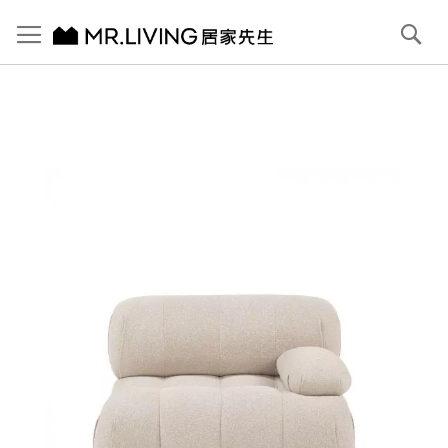
切換導航
搜
尋
跳
到
內
容
首頁
Myk 雲朵106cm右扶手位 落地組合布沙發 杏仁灰
跳
到
圖
片
庫
結
尾