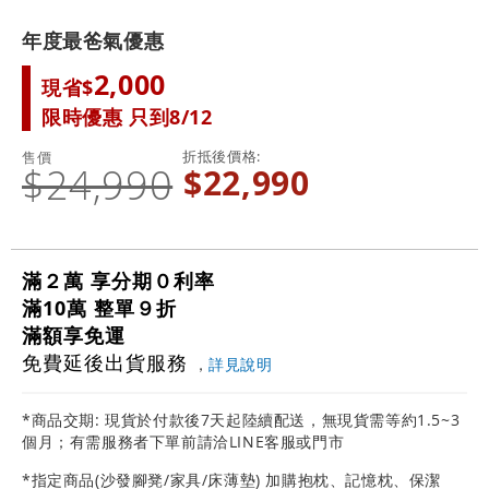
年度最爸氣優惠
2,000
現省$
限時優惠 只到8/12
折抵後價格
售價
$24,990
$22,990
滿２萬 享分期０利率
滿10萬 整單９折
滿額享免運
免費延後出貨服務
，
詳見說明
*商品交期: 現貨於付款後7天起陸續配送，無現貨需等約1.5~3
個月；有需服務者下單前請洽LINE客服或門市
*指定商品(沙發腳凳/家具/床薄墊) 加購抱枕、記憶枕、保潔