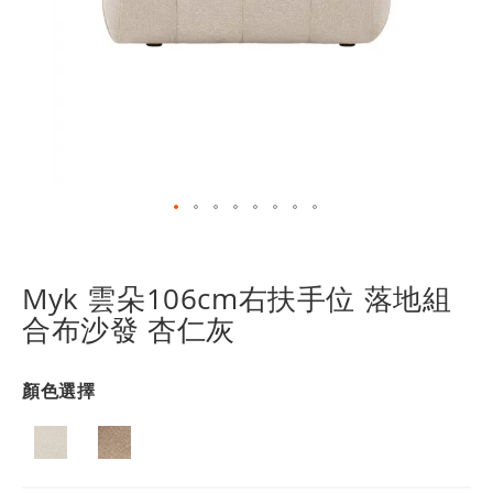
跳
轉
到
Myk 雲朵106cm右扶手位 落地組
圖
合布沙發 杏仁灰
像
庫
的
顏色選擇
開
頭