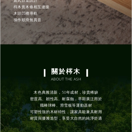
直式百葉設計
梣木實木條相互連接
木頭凹槽導軌
操作順滑無異音
關於梣木
ABOUT THE ASH
木色典雅清新，50年成材，珍貴稀缺
密度高、韌性高、耐腐蝕，早期廣泛用於
職棒球棒、滑雪板等運動器材
可塑性強的木材特性，讓家具能兼具耐用
材質與優雅造型，享受大自然的純淨舒適