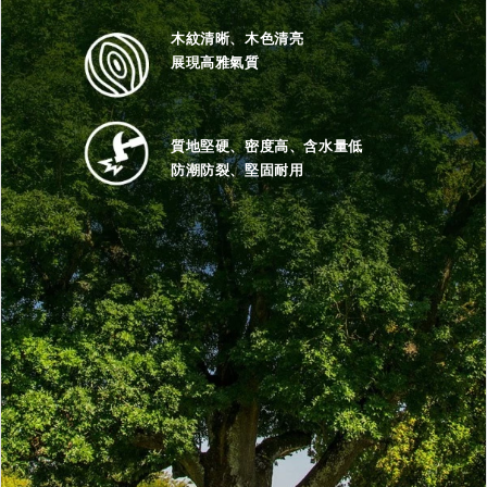
木紋清晰、木色清亮
展現高雅氣質
質地堅硬、密度高、含水量低
防潮防裂、堅固耐用