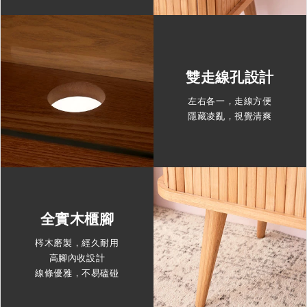
雙走線孔設計
左右各一，走線方便
隱藏凌亂，視覺清爽
全實木櫃腳
梣木磨製，經久耐用
高腳內收設計
線條優雅，不易磕碰