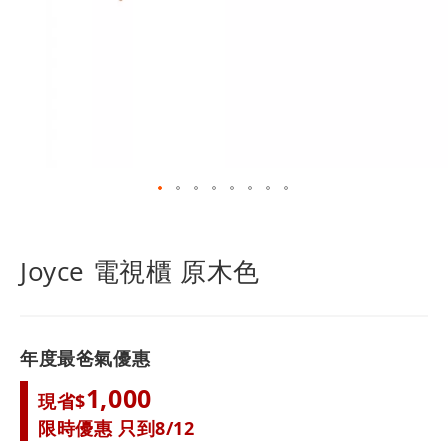
跳
轉
到
Joyce 電視櫃 原木色
圖
像
庫
的
年度最爸氣優惠
開
頭
1,000
現省$
限時優惠 只到8/12