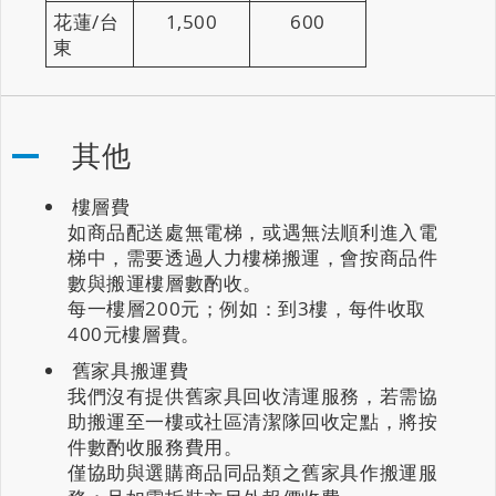
花蓮/台
1,500
600
東
其他
樓層費
如商品配送處無電梯，或遇無法順利進入電
梯中，需要透過人力樓梯搬運，會按商品件
數與搬運樓層數酌收。
每一樓層200元；例如：到3樓，每件收取
400元樓層費。
舊家具搬運費
我們沒有提供舊家具回收清運服務，若需協
助搬運至一樓或社區清潔隊回收定點，將按
件數酌收服務費用。
僅協助與選購商品同品類之舊家具作搬運服