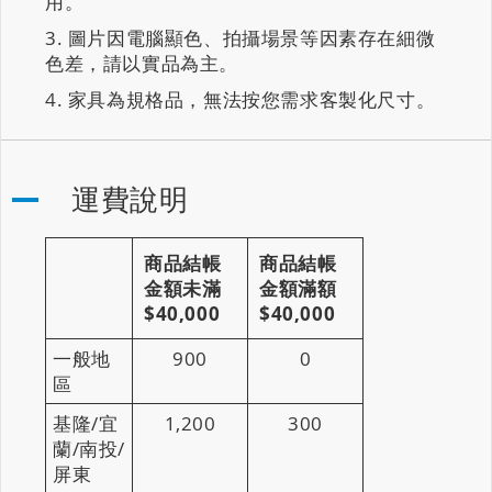
用。
圖片因電腦顯色、拍攝場景等因素存在細微
色差，請以實品為主。
家具為規格品，無法按您需求客製化尺寸。
運費說明
商品結帳
商品結帳
金額未滿
金額滿額
$40,000
$40,000
一般地
900
0
區
基隆/宜
1,200
300
蘭/南投/
屏東