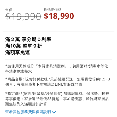
折抵後價格
售價
$19,990
$18,990
滿２萬 享分期０利率
滿10萬 整單９折
滿額享免運
*請使用天然成分『木質家具清潔劑』，勿用酒精/消毒水等化
學清潔劑或熱水
*商品交期: 現貨於付款後7天起陸續配送，無現貨需等約1.5~3
個月；有需服務者下單前請洽LINE客服或門市
*指定商品(家具/床薄墊/沙發腳凳) 加購記憶枕、保潔墊、暖被
等享優惠；家居選品最低88折起；享加購優惠、燈飾與家居品
類無法列入滿額折扣計算
其他服務費與保固說明