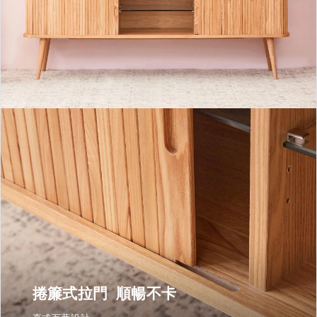
捲簾式拉門 順暢不卡