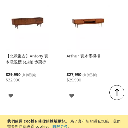
入
入
【北歐復古】Antony 實
Arthur 實木電視櫃
木電視櫃 (右抽) 赤栗棕
$29,990
$27,990
(售價已折)
(售價已折)
$32,990
$29,990
↑
登
登
入
入
我們使用 cookie 使你的體驗更好。
為了遵守新的隱私規範，我們
需要您同意設置 cookie。
瞭解更多
。