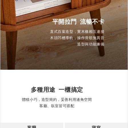
平開拉門 流暢不卡
直式百葉造型，實木條相互連接
木頭凹槽導軌，操作滑順無異音
造型與功能兼備
多種用途 一櫃搞定
體積小巧，造型簡約，妥善利用邊角空間
客廳、臥室皆可搭配