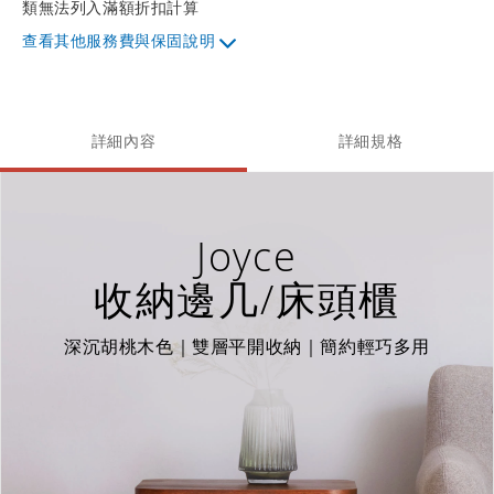
類無法列入滿額折扣計算
其他服務費與保固說明
詳細內容
詳細規格
Joyce
收納邊几/床頭櫃
深沉胡桃木色｜雙層平開收納｜簡約輕巧多用