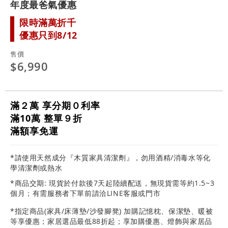
年度最爸氣優惠
限時滿萬折千
優惠只到8/12
售價
$6,990
滿２萬 享分期０利率
滿10萬 整單９折
滿額享免運
*請使用天然成分『木質家具清潔劑』，勿用酒精/消毒水等化
學清潔劑或熱水
*商品交期: 現貨於付款後7天起陸續配送，無現貨需等約1.5~3
個月；有需服務者下單前請洽LINE客服或門市
*指定商品(家具/床薄墊/沙發腳凳) 加購記憶枕、保潔墊、暖被
等享優惠；家居選品最低88折起；享加購優惠、燈飾與家居品