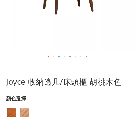
跳
轉
到
Joyce 收納邊几/床頭櫃 胡桃木色
圖
像
庫
顏色選擇
的
開
頭