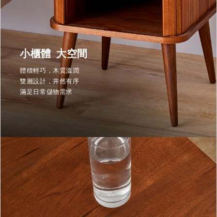
小櫃體 大空間
體積輕巧，木質溫潤
雙層設計，井然有序
滿足日常儲物需求