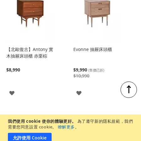
【北歐復古】Antony 實
Evonne 抽屜床頭櫃
木抽屜床頭櫃 赤栗棕
$8,990
$9,990
(售價已折)
$10,990
↑
登
登
入
入
我們使用 cookie 使你的體驗更好。
為了遵守新的隱私規範，我們
需要您同意設置 cookie。
瞭解更多
。
允許使用 Cookie