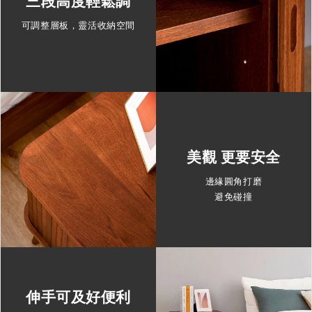
三段高度輕鬆調
可調整層板，靈活收納空間
美觀 更要安全
邊緣圓角打磨
避免碰撞
伸手可及好便利