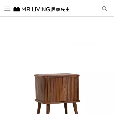
切換導航
搜
尋
跳
到
內
容
首頁
Joyce 收納邊几/床頭櫃 胡桃木色
跳
到
圖
片
庫
結
尾