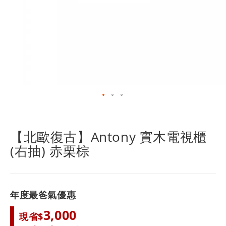
跳
轉
到
【北歐復古】Antony 實木電視櫃
圖
(右抽) 赤栗棕
像
庫
的
開
頭
年度最爸氣優惠
3,000
現省$