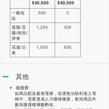
$40,000
$40,000
一般地
900
0
區
基隆/宜
1,200
300
蘭/南投/
屏東
花蓮/台
1,500
600
東
其他
樓層費
如商品配送處無電梯，或遇無法順利進入電
梯中，需要透過人力樓梯搬運，會按商品件
數與搬運樓層數酌收。