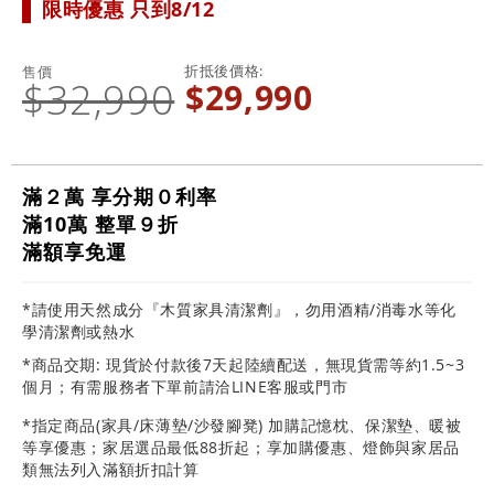
限時優惠 只到8/12
折抵後價格
售價
$32,990
$29,990
滿２萬 享分期０利率
滿10萬 整單９折
滿額享免運
*請使用天然成分『木質家具清潔劑』，勿用酒精/消毒水等化
學清潔劑或熱水
*商品交期: 現貨於付款後7天起陸續配送，無現貨需等約1.5~3
個月；有需服務者下單前請洽LINE客服或門市
*指定商品(家具/床薄墊/沙發腳凳) 加購記憶枕、保潔墊、暖被
等享優惠；家居選品最低88折起；享加購優惠、燈飾與家居品
類無法列入滿額折扣計算