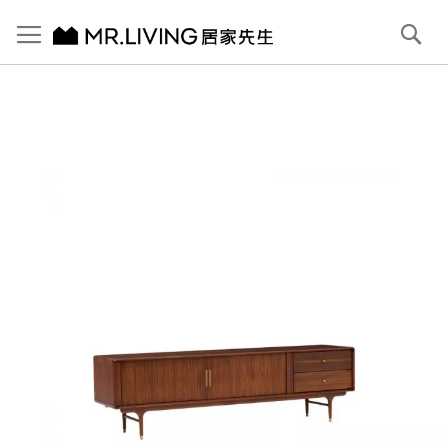
切換導航
搜
尋
跳
到
內
容
首頁
【北歐復古】Antony 實木電視櫃 (右抽) 赤栗棕
跳
到
圖
片
庫
結
尾