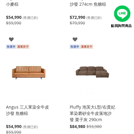
小麥棕
沙發 274cm 焦糖棕
$54,990
$72,990
(售價已折)
(售價已折)
$59,990
$79,990
點我詢問商品
登
登
入
入
Angus 三人苯染全牛皮
Pluffy 泡芙大L型/右貴妃
沙發 焦糖棕
苯染磨砂全牛皮落地沙
發 栗子灰 290cm
$54,990
$84,980
$93,980
(售價已折)
$59,990