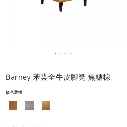
跳
轉
到
Barney 苯染全牛皮腳凳 焦糖棕
圖
像
庫
顏色選擇
的
開
頭