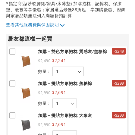
*指定商品(沙發腳凳/家具/床薄墊) 加購抱枕、記憶枕、保潔
墊、暖被等享優惠；家居選品最低88折起；享加購優惠、燈飾
與家居品類無法列入滿額折扣計算
其他服務費與保固說明
居友都這樣一起買
加購－雙色方形抱枕 質感灰/焦糖棕
-$249
$2,241
$2,490
數量：
加購－拼貼方形抱枕 焦糖棕
-$299
$2,691
$2,990
數量：
加購－拼貼方形抱枕 大象灰
-$299
$2,691
$2,990