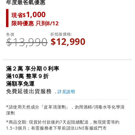
年度最爸氣優惠
1,000
現省$
限時優惠 只到8/12
折抵後價格
售價
$13,990
$12,990
滿２萬 享分期０利率
滿10萬 整單９折
滿額享免運
免費延後出貨服務
，
詳見說明
*請使用天然成分『皮革清潔劑』，勿用酒精/消毒水等化學清
潔劑
*商品交期: 現貨於付款後約7天起陸續配送，無現貨需等約
1.5~3個月；有需服務者下單前請洽LINE客服或門市