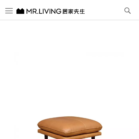
切換導航
搜
尋
跳
到
內
容
首頁
Barney 苯染全牛皮腳凳 焦糖棕
跳
到
圖
片
庫
結
尾