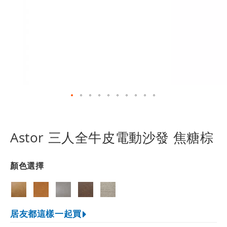
跳
轉
到
Astor 三人全牛皮電動沙發 焦糖棕
圖
像
庫
顏色選擇
的
開
頭
居友都這樣一起買