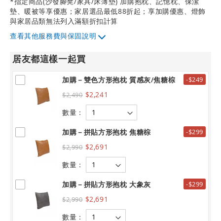
*指定商品(沙發腳凳/家具/床薄墊) 加購抱枕、記憶枕、保潔
墊、暖被等享優惠；家居選品最低88折起；享加購優惠、燈飾
與家居品類無法列入滿額折扣計算
其他服務費與保固說明
居友都這樣一起買
加購－雙色方形抱枕 質感灰/焦糖棕
-$249
$2,241
$2,490
數量：
加購－拼貼方形抱枕 焦糖棕
-$299
$2,691
$2,990
數量：
加購－拼貼方形抱枕 大象灰
-$299
$2,691
$2,990
數量：