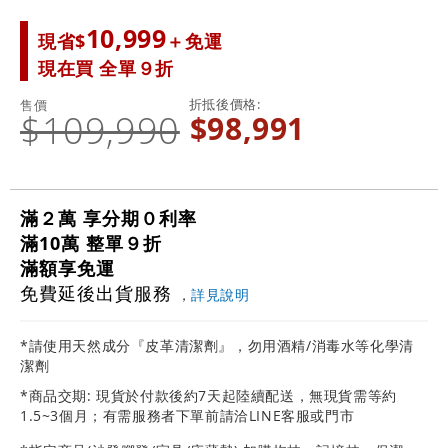
10,999
現省$
＋免運
現在買 全單９折
折抵後價格
售價
$109,990
$98,991
滿２萬 享分期０利率
滿10萬 整單９折
滿額享免運
免費延後出貨服務
，
詳見說明
*請使用天然成分『皮革清潔劑』，勿用酒精/消毒水等化學清
潔劑
*商品交期: 現貨於付款後約7天起陸續配送，無現貨需等約
1.5~3個月；有需服務者下單前請洽LINE客服或門市