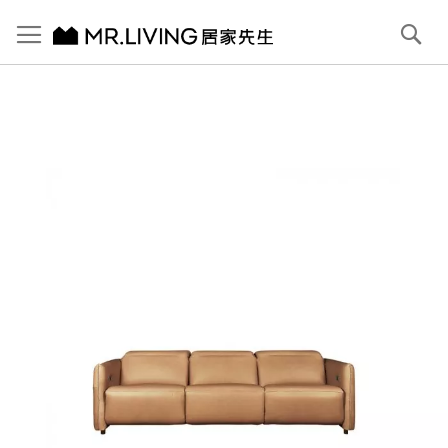
切換導航
搜
尋
跳
到
內
容
首頁
Astor 三人全牛皮電動沙發 焦糖棕
跳
到
圖
片
庫
結
尾