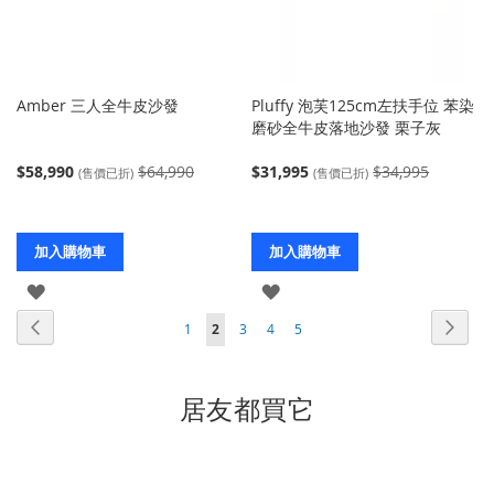
Amber 三人全牛皮沙發
Pluffy 泡芙125cm左扶手位 苯染
磨砂全牛皮落地沙發 栗子灰
$58,990
$64,990
$31,995
$34,995
(售價已折)
(售價已折)
加入購物車
加入購物車
登
登
頁
頁
上
入
入
頁
下
頁
您
頁
頁
頁
1
2
3
4
5
面
面
一
面
一
面
當
面
面
面
個
個
前
居友都買它
正
在
閱