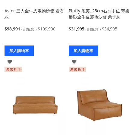
Astor 三人全牛皮電動沙發 岩石
Pluffy 泡芙125cm右扶手位 苯染
灰
磨砂全牛皮落地沙發 栗子灰
$98,991
$109,990
$31,995
$34,995
(售價已折)
(售價已折)
加入購物車
加入購物車
登
登
入
入