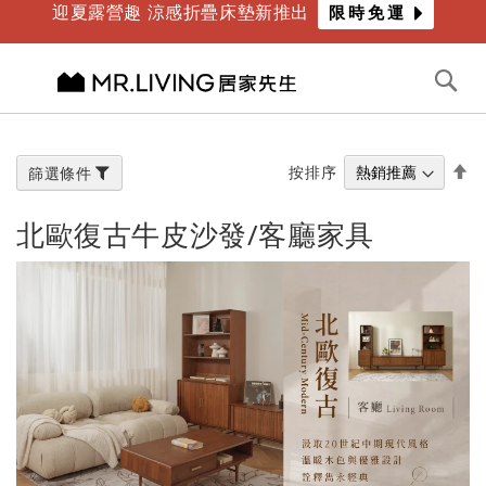
迎夏露營趣 涼感折疊床墊新推出
限時免運
年度最爸氣優惠 限時滿萬折千
倒數
2
天
09
時
17
分
切換導航
搜
尋
跳
到
內
設
按排序
篩選條件
容
置
降
北歐復古牛皮沙發/客廳家具
冪
方
向