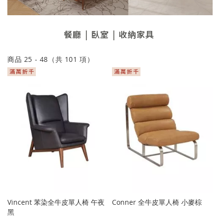
餐廳
臥室
收納家具
商品
25
-
48
（共
101
項）
Vincent 苯染全牛皮單人椅 午夜
Conner 全牛皮單人椅 小麥棕
黑