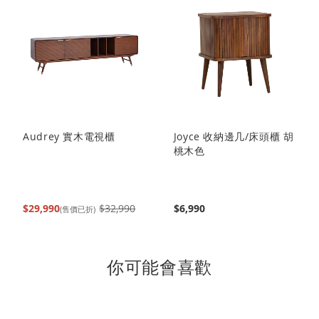
讀
頁
Audrey 實木電視櫃
Joyce 收納邊几/床頭櫃 胡
桃木色
$29,990
$32,990
$6,990
(售價已折)
你可能會喜歡