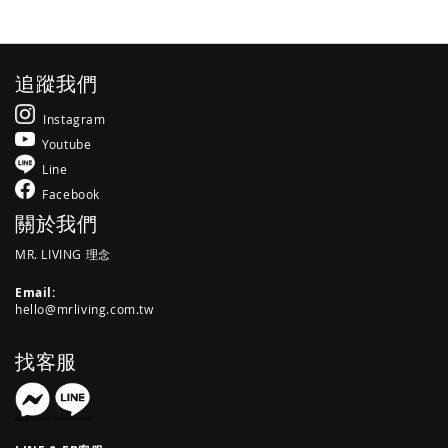
追蹤我們
Instagram
Youtube
Line
Facebook
關於我們
MR. LIVING 理念
Email:
hello@mrliving.com.tw
找客服