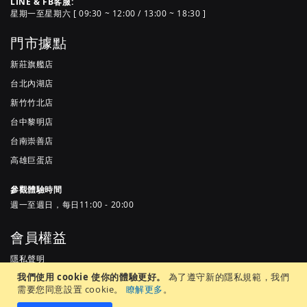
LINE & FB客服:
星期一至星期六 [ 09:30 ~ 12:00 / 13:00 ~ 18:30 ]
門市據點
新莊旗艦店
台北內湖店
新竹竹北店
台中黎明店
台南崇善店
高雄巨蛋店
參觀體驗時間
週一至週日，每日11:00 - 20:00
會員權益
隱私聲明
我們使用 cookie 使你的體驗更好。
為了遵守新的隱私規範，我們
服務條款
需要您同意設置 cookie。
瞭解更多
。
常見問題