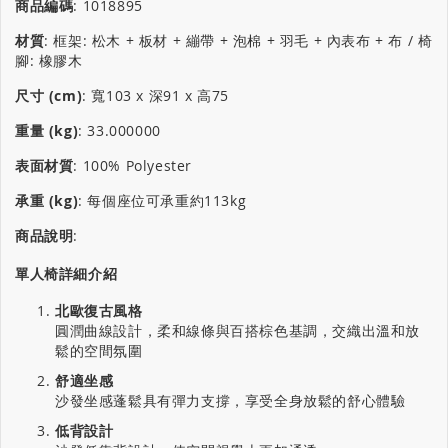
商品編碼
:
1018895
材質
:
框架: 松木 + 板材 + 繃帶 + 泡棉 + 羽毛 + 內表布 + 布 / 椅
腳: 橡膠木
尺寸 (cm)
:
寬103 x 深91 x 高75
重量 (kg)
:
33.000000
表面材質
:
100% Polyester
承重 (kg)
:
每個座位可承重約113kg
商品說明
:
單人椅詳細介紹
北歐復古風格
圓潤曲線設計，柔和線條與百搭棕色基調，交織出溫和放
鬆的空間氛圍
舒適坐感
沙發坐感蓬鬆具有彈力支撐，享受全身放鬆的舒心體驗
低背設計