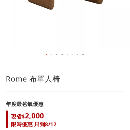
跳
轉
到
Rome 布單人椅
圖
像
庫
的
年度最爸氣優惠
開
頭
2,000
現省$
限時優惠 只到8/12