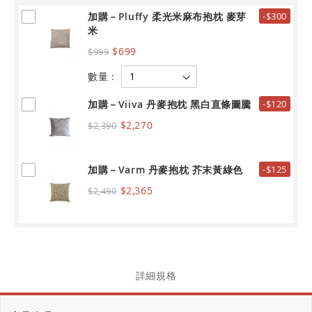
加購－Pluffy 柔光米麻布抱枕 麥芽
-$300
米
$699
$999
數量：
加購－Viiva 丹麥抱枕 黑白直條圖騰
-$120
$2,270
$2,390
加購－Varm 丹麥抱枕 芥末黃綠色
-$125
$2,365
$2,490
詳細規格