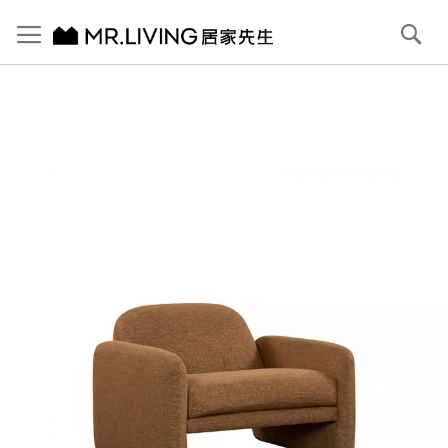
切換導航
搜
尋
跳
到
內
容
首頁
Rome 布單人椅
跳
到
圖
片
庫
結
尾