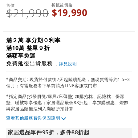
折抵後價格
售價
$21,990
$19,990
滿２萬 享分期０利率
滿10萬 整單９折
滿額享免運
免費延後出貨服務
，
詳見說明
*商品交期: 現貨於付款後7天起陸續配送，無現貨需等約1.5~3
個月；有需服務者下單前請洽LINE客服或門市
*指定商品(沙發腳凳/家具/床薄墊) 加購抱枕、記憶枕、保潔
墊、暖被等享優惠；家居選品最低88折起；享加購優惠、燈飾
與家居品類無法列入滿額折扣計算
其他服務費與保固說明
家居選品單件95折，多件88折起