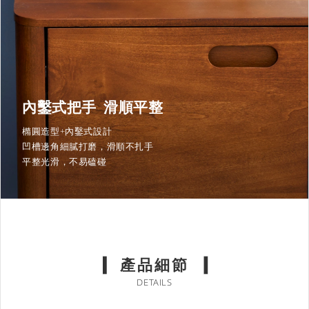
內鑿式把手 滑順平整
橢圓造型+內鑿式設計
凹槽邊角細膩打磨，滑順不扎手
平整光滑，不易磕碰
產品細節
DETAILS