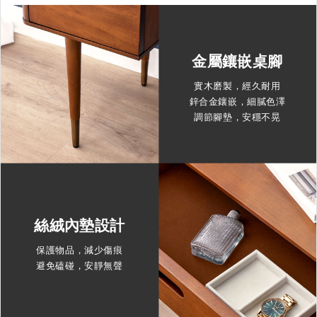
金屬鑲嵌桌腳
實木磨製，經久耐用
鋅合金鑲嵌，細膩色澤
調節腳墊，安穩不晃
絲絨內墊設計
保護物品，減少傷痕
避免磕碰，安靜無聲