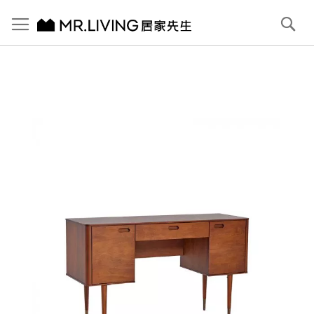
切換導航
搜
尋
跳
到
內
容
首頁
Nora 實木化妝桌/書桌
跳
到
圖
片
庫
結
尾