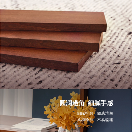
圓潤邊角 細膩手感
細膩打磨，觸感滑順
柔和輪廓，不易磕碰