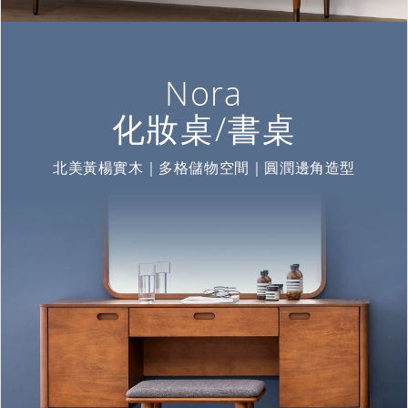
Nora
化妝桌/書桌
北美黃楊實木｜多格儲物空間｜圓潤邊角造型