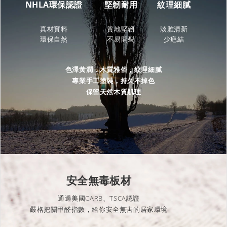
NHLA環保認證
堅韌耐用
紋理細膩
真材實料
質地堅韌
淡雅清新
環保自然
不易開裂
少疤結
色澤黃潤，木質雅俗，紋理細膩
專業手工塗裝，持久不掉色
保留天然木質肌理
安全無毒板材
通過美國CARB、TSCA認證
嚴格把關甲醛指數，給你安全無害的居家環境