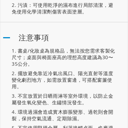
污漬：可使用乾淨的濕布進行局部清潔，避
免使用化學清潔劑傷害表面塗層。
注意事項
書桌/化妝桌為規格品，無法按您需求客製化
尺寸；桌面與椅面座高的理想高度建議為30〜
35公分。
擺放避免靠近冷氣出風口、陽光直射等溫度
變化劇烈地方，如需放置窗邊，可搭配窗簾使
用。
不宜放置於日晒雨淋等室外環境，以防止金
屬發生氧化變色、生鏽情況發生。
環境過濕會造成實木膨脹變形、過乾則會開
裂，保持空氣流通、定期除濕。
不宜使用堅硬金屬、利器接觸桌面，也應避