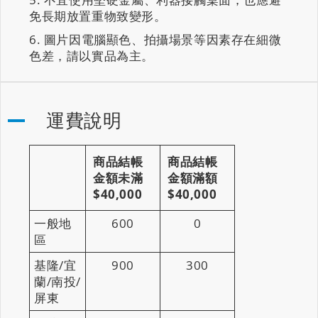
免長期放置重物致變形。
圖片因電腦顯色、拍攝場景等因素存在細微
色差，請以實品為主。
運費說明
商品結帳
商品結帳
金額未滿
金額滿額
$40,000
$40,000
一般地
600
0
區
基隆/宜
900
300
蘭/南投/
屏東