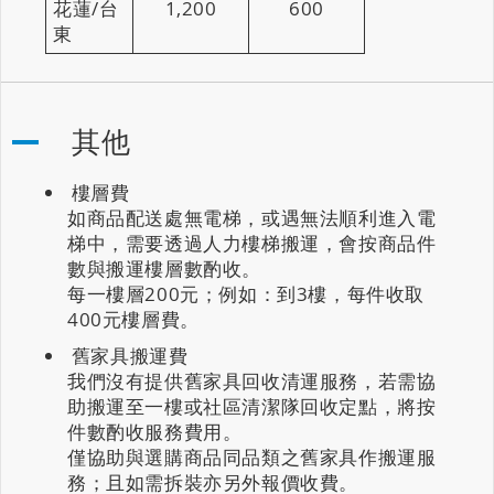
花蓮/台
1,200
600
東
其他
樓層費
如商品配送處無電梯，或遇無法順利進入電
梯中，需要透過人力樓梯搬運，會按商品件
數與搬運樓層數酌收。
每一樓層200元；例如：到3樓，每件收取
400元樓層費。
舊家具搬運費
我們沒有提供舊家具回收清運服務，若需協
助搬運至一樓或社區清潔隊回收定點，將按
件數酌收服務費用。
僅協助與選購商品同品類之舊家具作搬運服
務；且如需拆裝亦另外報價收費。