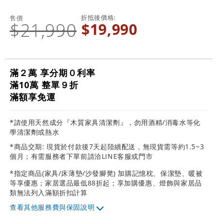
折抵後價格
售價
$21,990
$19,990
滿２萬 享分期０利率
滿10萬 整單９折
滿額享免運
*請使用天然成分『木質家具清潔劑』，勿用酒精/消毒水等化
學清潔劑或熱水
*商品交期: 現貨於付款後7天起陸續配送，無現貨需等約1.5~3
個月；有需服務者下單前請洽LINE客服或門市
*指定商品(家具/床薄墊/沙發腳凳) 加購記憶枕、保潔墊、暖被
等享優惠；家居選品最低88折起；享加購優惠、燈飾與家居品
類無法列入滿額折扣計算
其他服務費與保固說明