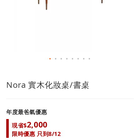
跳
轉
到
Nora 實木化妝桌/書桌
圖
像
庫
的
年度最爸氣優惠
開
頭
2,000
現省$
限時優惠 只到8/12