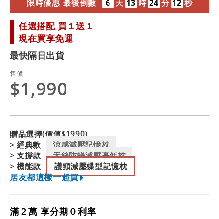
限
時
優
惠
最
後
倒
數
6
天
13
時
24
分
11
秒
任選搭配 買１送１
現在買享免運
最快隔日出貨
售價
$1,990
贈品選擇(價值$1990)
> 經典款
涼感減壓記憶枕
> 支撐款
天絲防蟎減壓高低枕
> 機能款
護頸減壓蝶型記憶枕
居友都這樣一起買
滿２萬 享分期０利率