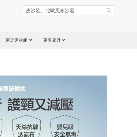
搜
尋
搜
尋
床架床枕組
更多家具
跳
到
圖
片
庫
結
尾