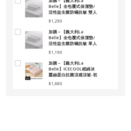
加購－【義大利La
Belle】全包覆式保潔墊/
活性益生菌防蟎抗敏 雙人
標準
$1,290
加購－【義大利La
Belle】全包覆式保潔墊/
活性益生菌防蟎抗敏 單人
加大
$1,190
加購－【義大利La
Belle】ICECOOL眠綿冰
蠶絲蛋白抗菌涼感涼被-初
嵐玫影
$1,680