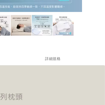
跳
轉
到
圖
詳細規格
像
庫
的
開
頭