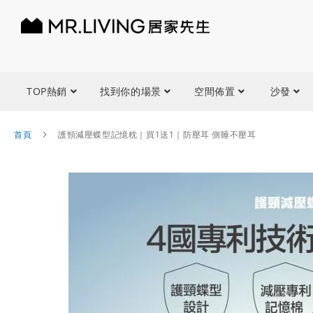
TOP熱銷
找到你的場景
空間佈置
沙發
首頁
護頸減壓蝶型記憶枕｜買1送1｜防壓耳 側睡不壓耳