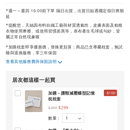
*週一～週四 16:00前下單 隔日出貨，出貨日如遇國定假日將順
延
*提醒您，天絲因布料紡織工藝與材質透氣性，皮膚表面及粗糙
衣物使用摩擦、或使用習慣差異等，表布產生毛球或勾紗，皆
屬正常自然現象喔
*加購枕套即享優惠價，替換更划算；商品已含專屬枕套，無試
睡與退換服務，享三年保固
其他服務費與保固說明
居友都這樣一起買
加購－護頸減壓蝶型記憶
-$100
枕枕套
$299
$399
數量：