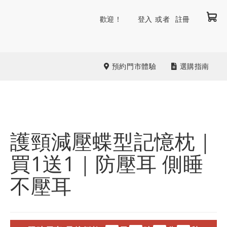
我
跳
歡迎！
登入
註冊
到
內
容
預約門市體驗
選購指南
護頸減壓蝶型記憶枕｜
買1送1｜防壓耳 側睡
不壓耳