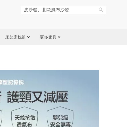
搜
尋
搜
尋
床架床枕組
更多家具
跳
到
圖
片
庫
結
尾