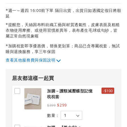
*週一～週四 16:00前下單 隔日出貨，出貨日如遇國定假日將順
延
*提醒您，天絲因布料紡織工藝與材質透氣性，皮膚表面及粗糙
衣物使用摩擦、或使用習慣差異等，表布產生毛球或勾紗，皆
屬正常自然現象喔
*加購枕套即享優惠價，替換更划算；商品已含專屬枕套，無試
睡與退換服務，享三年保固
其他服務費與保固說明
居友都這樣一起買
加購－護頸減壓蝶型記憶
-$100
枕枕套
$299
$399
數量：