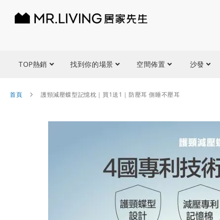
TOP熱銷
找到你的場景
空間佈置
沙發
首頁
護頸減壓蝶型記憶枕｜買1送1｜防壓耳 側睡不壓耳