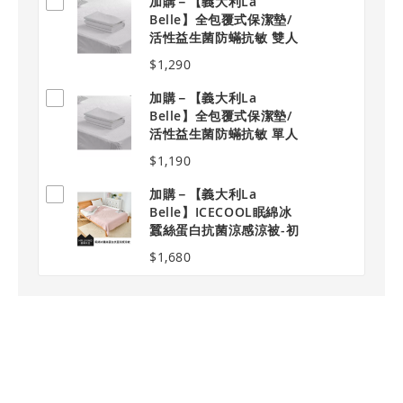
加購－【義大利La
Belle】全包覆式保潔墊/
活性益生菌防蟎抗敏 雙人
標準
$1,290
加購－【義大利La
Belle】全包覆式保潔墊/
活性益生菌防蟎抗敏 單人
加大
$1,190
加購－【義大利La
Belle】ICECOOL眠綿冰
蠶絲蛋白抗菌涼感涼被-初
嵐玫影
$1,680