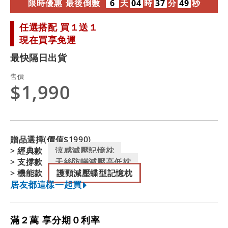
限
時
優
惠
最
後
倒
數
6
天
04
時
37
分
48
秒
任選搭配 買１送１
現在買享免運
最快隔日出貨
售價
$1,990
贈品選擇(價值$1990)
> 經典款
涼感減壓記憶枕
> 支撐款
天絲防蟎減壓高低枕
> 機能款
護頸減壓蝶型記憶枕
居友都這樣一起買
滿２萬 享分期０利率