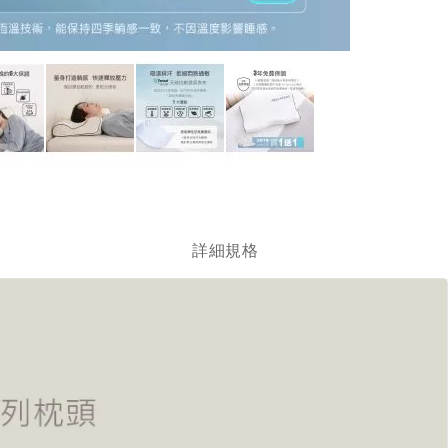
跳
轉
到
圖
詳細規格
像
庫
的
開
頭