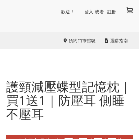
我
跳
歡迎！
登入
註冊
到
內
容
預約門市體驗
選購指南
護頸減壓蝶型記憶枕｜
買1送1｜防壓耳 側睡
不壓耳