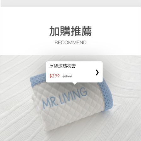
冰絲涼感枕套
❯
$299
$399