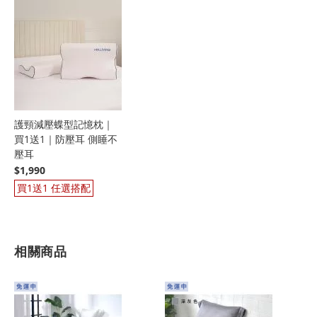
護頸減壓蝶型記憶枕｜
買1送1｜防壓耳 側睡不
壓耳
$1,990
買1送1 任選搭配
相關商品