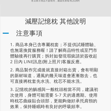
各店展示商品不盡相同，建議先致電/私訊詢問
減壓記憶枕 其他說明
注意事項
商品本身已含專屬枕套；不提供試睡體驗、
也無退換貨服務喔！請了解商品特性或至門市
體驗後再行購買；拆封如發現瑕疵請於簽收起
2 日內 LINE訊息(附上照片)客服反應。
商品製作完成後就直接封箱出貨，會有明顯
的新材味道，通風約幾天味道會逐漸散去，也
可直接將枕套先水洗、枕芯不能水洗。
記憶枕的躺感與一般枕頭相當不同，建議初
次使用，身體可能需要 5-7 天的適應期。使用
時枕芯曲線貼合頭部，更能夠做好承托肩頸的
效果，保持睡眠時有良好的呼吸頻率。