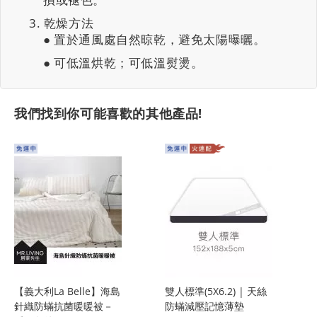
乾燥方法
● 置於通風處自然晾乾，避免太陽曝曬。
● 可低溫烘乾；可低溫熨燙。
我們找到你可能喜歡的其他產品!
【義大利La Belle】海島
雙人標準(5X6.2) | 天絲
針織防蟎抗菌暖暖被－
防蟎減壓記憶薄墊