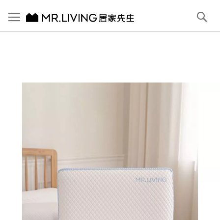
切換導航
搜
尋
跳
到
內
容
首頁
涼感減壓記憶枕｜買1送1｜冰絲表布 專利記憶棉
跳
到
圖
片
庫
結
尾