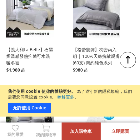
【義大利La Belle】石墨
【格蕾寢飾】枕套兩入
↑
烯溫感發熱抑菌可水洗
組 | 100%天絲抗敏親膚
暖冬被
(60支) 簡約純色系列
$1,980
$980
我們使用 cookie 使你的體驗更好。
為了遵守新的隱私規範，我們
登
登
需要您同意設置 cookie。
瞭解更多
。
入
入
允許使用 Cookie
-
+
加入購物車
立即購買
我的最愛
我的購物車