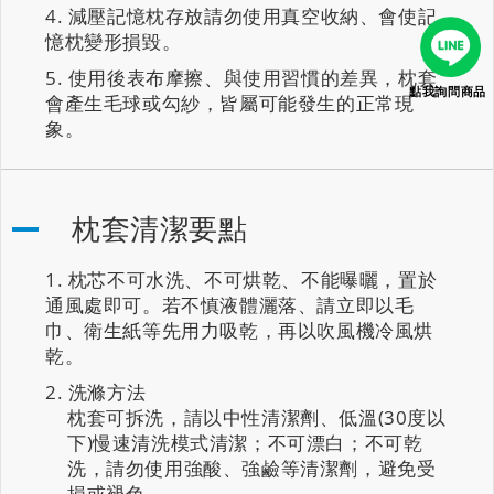
減壓記憶枕存放請勿使用真空收納、會使記
憶枕變形損毀。
使用後表布摩擦、與使用習慣的差異，枕套
點我詢問商品
會產生毛球或勾紗，皆屬可能發生的正常現
象。
枕套清潔要點
枕芯不可水洗、不可烘乾、不能曝曬，置於
通風處即可。若不慎液體灑落、請立即以毛
巾、衛生紙等先用力吸乾，再以吹風機冷風烘
乾。
洗滌方法
枕套可拆洗，請以中性清潔劑、低溫(30度以
下)慢速清洗模式清潔；不可漂白；不可乾
洗，請勿使用強酸、強鹼等清潔劑，避免受
損或褪色。