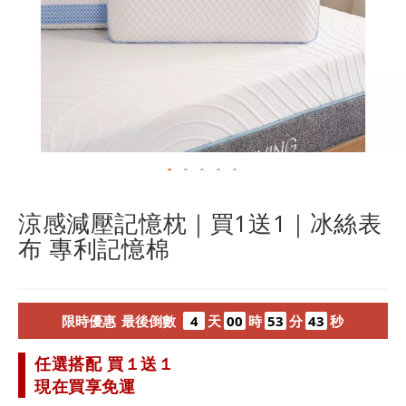
跳
轉
到
涼感減壓記憶枕｜買1送1｜冰絲表
圖
布 專利記憶棉
像
庫
的
開
限
時
優
惠
最
後
倒
數
4
天
00
時
53
分
41
秒
頭
任選搭配 買１送１
現在買享免運