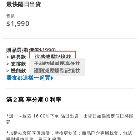
最快隔日出貨
售價
$1,990
贈品選擇(價值$1990)
> 經典款
涼感減壓記憶枕
> 支撐款
天絲防蟎減壓高低枕
> 機能款
護頸減壓蝶型記憶枕
居友都這樣一起買
滿２萬 享分期０利率
*週一～週四 16:00前下單 隔日出貨，出貨日如遇國定假日將順
延
*加購枕套即享優惠價，替換更划算；商品已含專屬枕套，無試
睡與退換服務，享三年保固