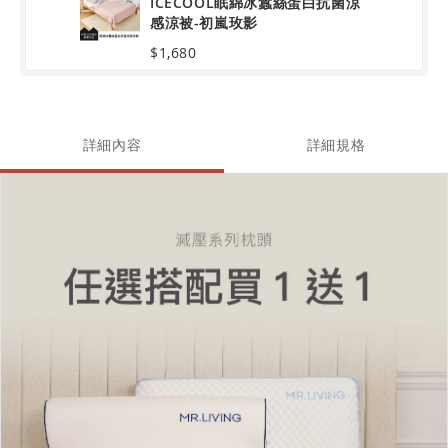
ICECOOL眠綿冰蠶絲蛋白抗菌涼
感涼被-初嵐玫影
$1,680
詳細內容
詳細規格