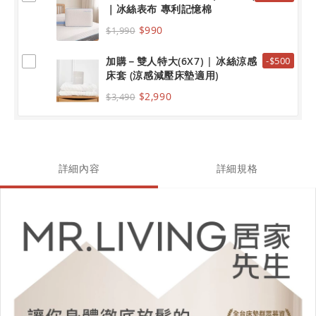
｜冰絲表布 專利記憶棉
$990
$1,990
加購－雙人特大(6X7) | 冰絲涼感
-$500
床套 (涼感減壓床墊適用)
$2,990
$3,490
詳細內容
詳細規格