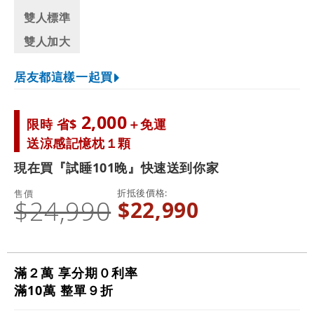
雙人標準
雙人加大
居友都這樣一起買
2,000
限時 省$
＋免運
送涼感記憶枕１顆
現在買『試睡101晚』快速送到你家
折抵後價格
售價
$24,990
$22,990
滿２萬 享分期０利率
滿10萬 整單９折