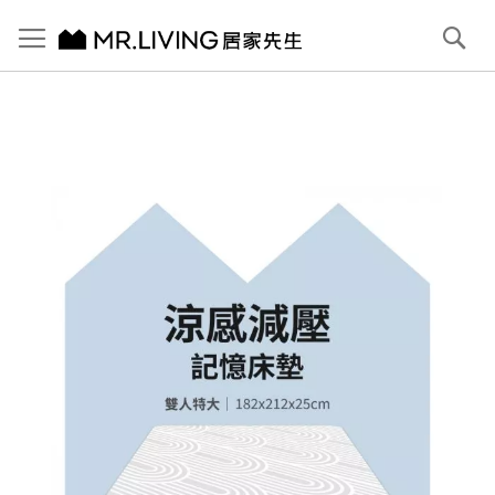
切換導航
搜
尋
跳
到
內
容
首頁
雙人特大(6X7)｜涼感減壓記憶床墊｜零干擾 獨立筒
跳
到
圖
片
庫
結
尾