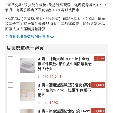
*商品交期: 現貨於付款後7天起陸續配送，無現貨需等約1.5~3
個月；有需服務者下單前請洽LINE客服或門市
*指定商品(床薄墊/家具/沙發腳凳) 加購記憶枕、保潔墊、暖被
等享優惠；家居選品最低88折起；享加購優惠、燈飾與家居品
類無法列入滿額折扣計算
其他服務費與保固說明
居友都這樣一起買
加購－【義大利La Belle】全包
-$179
覆式保潔墊/ 活性益生菌防蟎抗敏
雙人特大
$1,611
$1,790
加購－護頸減壓蝶型記憶枕 (高側
-$1,000
12 / 低側10cm)｜防壓耳 側睡不
壓耳
$990
$1,990
加購－涼感減壓記憶枕 (高14cm)
-$1,000