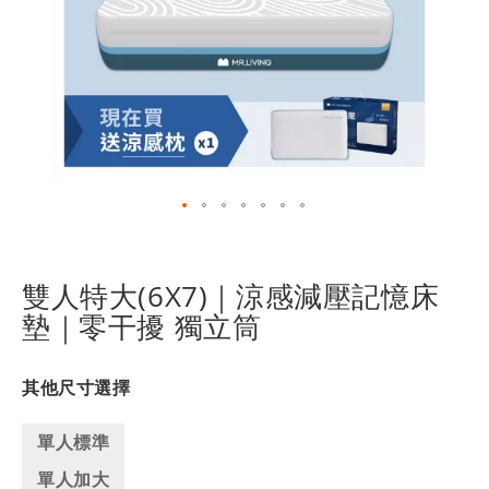
跳
轉
到
雙人特大(6X7)｜涼感減壓記憶床
圖
墊｜零干擾 獨立筒
像
庫
的
其他尺寸選擇
開
頭
單人標準
單人加大